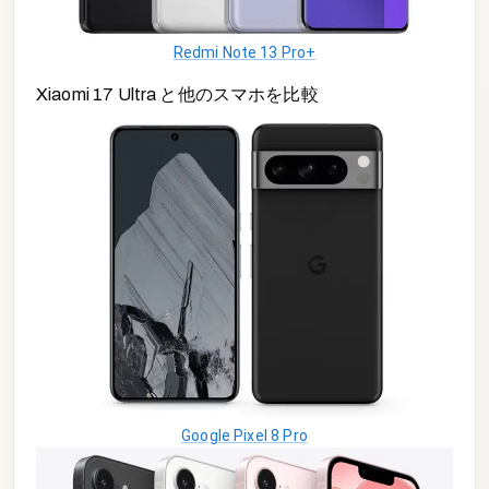
Redmi Note 13 Pro+
Xiaomi 17 Ultra
と他の
スマホ
を比較
Google Pixel 8 Pro