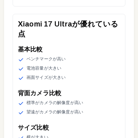
Xiaomi 17 Ultra
が優れている
点
基本
比較
ベンチマーク
が
高い
電池容量
が
大きい
画面サイズ
が
大きい
背面カメラ
比較
標準
が
カメラの解像度が高い
望遠
が
カメラの解像度が高い
サイズ
比較
横
が
大きい