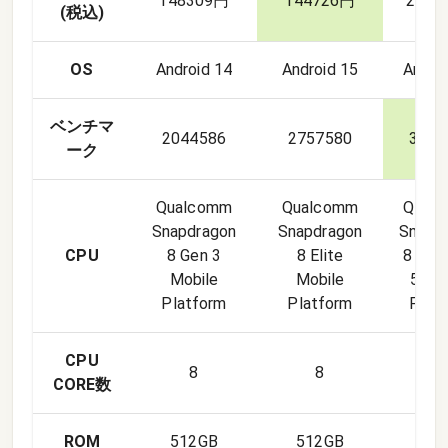
148309円
144726円
2998
(税込)
OS
Android 14
Android 15
Andro
ベンチマ
2044586
2757580
3725
ーク
Qualcomm
Qualcomm
Qual
Snapdragon
Snapdragon
Snapd
CPU
8 Gen 3
8 Elite
8 Elit
Mobile
Mobile
5 Mo
Platform
Platform
Plat
CPU
8
8
8
CORE数
ROM
512GB
512GB
512