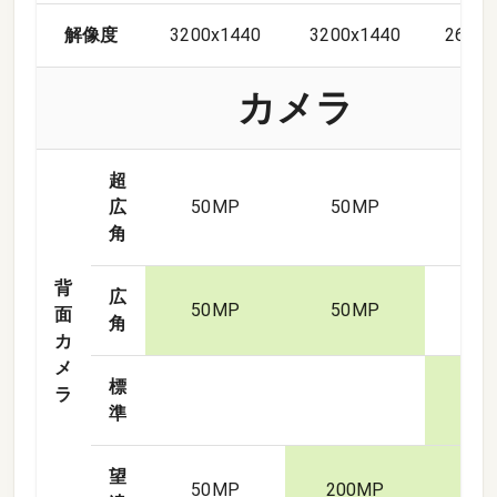
解像度
3200x1440
3200x1440
2608x
カメラ
超
広
50
MP
50
MP
50
角
背
広
50
MP
50
MP
面
角
カ
メ
標
ラ
50
準
望
50
MP
200
MP
200