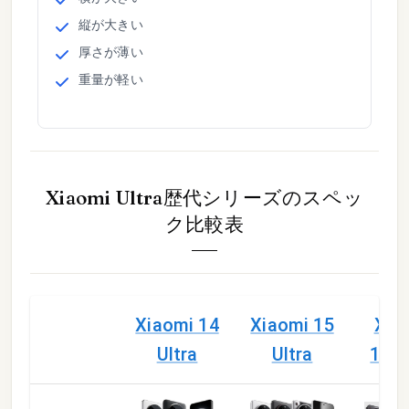
縦
が
大きい
厚さ
が
薄い
重量
が
軽い
Xiaomi Ultra歴代シリーズ
のスペッ
ク比較表
Xiaomi 14
Xiaomi 15
Xia
Ultra
Ultra
17 U