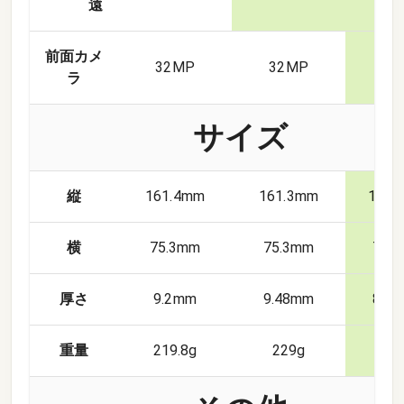
遠
前面カメ
32
MP
32
MP
50
ラ
サイズ
縦
161.4mm
161.3mm
162.
横
75.3mm
75.3mm
77.
厚さ
9.2mm
9.48mm
8.2
重量
219.8g
229g
218