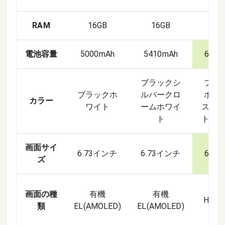
RAM
16GB
16GB
16
電池容量
5000mAh
5410mAh
6000
ブラックシ
ブラ
ブラックホ
ルバークロ
ホワ
カラー
ワイト
ームホワイ
スタ
ト
トグ
画面サイ
6.73インチ
6.73インチ
6.9
ズ
Xia
画面の種
有機
有機
Hype
類
EL(AMOLED)
EL(AMOLED)
有機