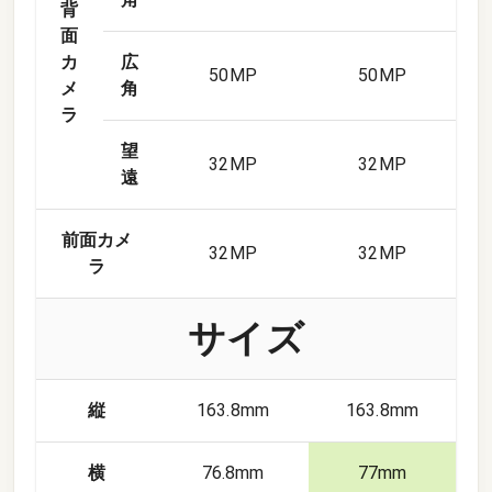
背
面
カ
広
50
MP
50
MP
メ
角
ラ
望
32
MP
32
MP
遠
前面カメ
32
MP
32
MP
ラ
サイズ
縦
163.8mm
163.8mm
横
76.8mm
77mm