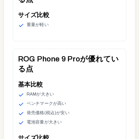
サイズ
比較
重量
が
軽い
ROG Phone 9 Pro
が優れてい
る点
基本
比較
RAM
が
大きい
ベンチマーク
が
高い
発売価格(税込)
が
安い
電池容量
が
大きい
サイズ
比較