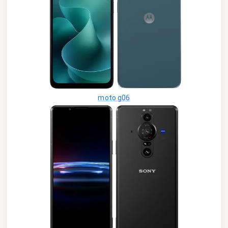
moto g06