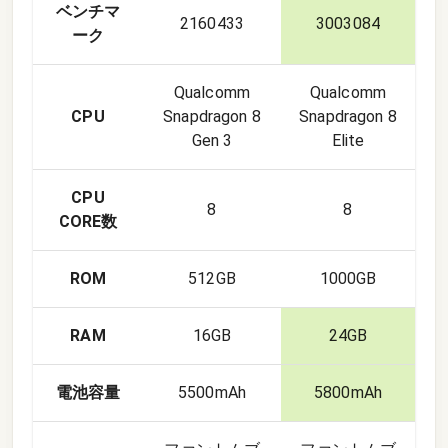
ベンチマ
2160433
3003084
ーク
Qualcomm
Qualcomm
CPU
Snapdragon 8
Snapdragon 8
Gen 3
Elite
CPU
8
8
CORE数
ROM
512GB
1000GB
RAM
16GB
24GB
電池容量
5500mAh
5800mAh