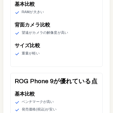
基本
比較
RAM
が
大きい
背面カメラ
比較
望遠
が
カメラの解像度が高い
サイズ
比較
重量
が
軽い
ROG Phone 9
が優れている点
基本
比較
ベンチマーク
が
高い
発売価格(税込)
が
安い