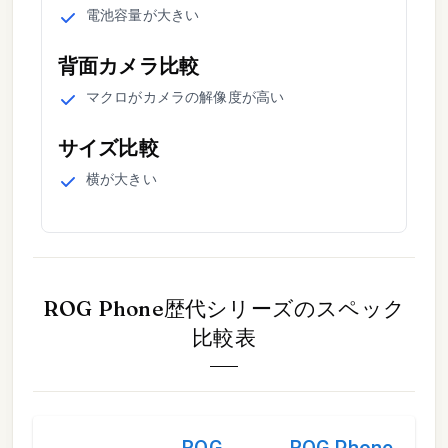
電池容量
が
大きい
背面カメラ
比較
マクロ
が
カメラの解像度が高い
サイズ
比較
横
が
大きい
ROG Phone歴代シリーズ
のスペック
比較表