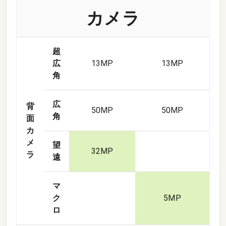
カメラ
超
広
13
MP
13
MP
角
広
背
50
MP
50
MP
角
面
カ
メ
望
32
MP
ラ
遠
マ
ク
5
MP
ロ