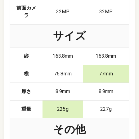
前面カメ
32
MP
32
MP
ラ
サイズ
縦
163.8mm
163.8mm
横
76.8mm
77mm
厚さ
8.9mm
8.9mm
重量
225g
227g
その他