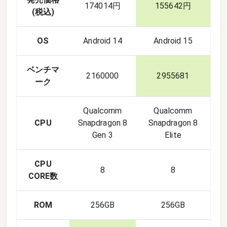
174014円
155642円
(税込)
OS
Android 14
Android 15
ベンチマ
2160000
2955681
ーク
Qualcomm
Qualcomm
CPU
Snapdragon 8
Snapdragon 8
Gen 3
Elite
CPU
8
8
CORE数
ROM
256GB
256GB