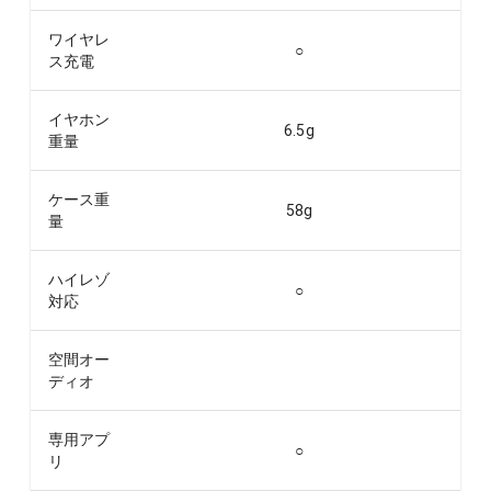
ワイヤレ
○
ス充電
イヤホン
6.5
g
重量
ケース重
58
g
量
ハイレゾ
○
対応
空間オー
ディオ
専用アプ
○
リ