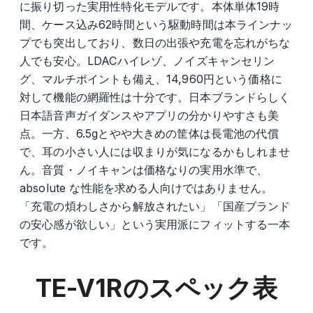
に振り切った実用性特化モデルです。本体単体19時
間、ケース込み62時間という駆動時間は本ラインナッ
プでも突出しており、数日の出張や充電を忘れがちな
人でも安心。LDACハイレゾ、ノイズキャンセリン
グ、マルチポイントも備え、14,960円という価格に
対して機能の網羅性は十分です。日本ブランドらしく
日本語音声ガイダンスやアプリの分かりやすさも美
点。一方、6.5gとやや大きめの筐体は長電池の代償
で、耳の小さい人には収まりが気になるかもしれませ
ん。音質・ノイキャンは価格なりの実用水準で、
absolute な性能を求める人向けではありません。
「充電の煩わしさから解放されたい」「国産ブランド
の安心感が欲しい」という実用派にフィットする一本
です。
TE-V1R
のスペック表