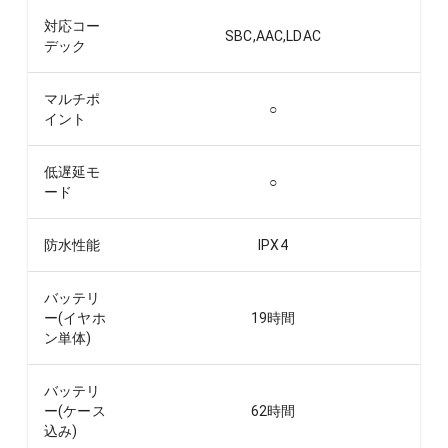
対応コー
SBC,AAC,LDAC
デック
マルチポ
○
イント
低遅延モ
○
ード
防水性能
IPX4
バッテリ
ー(イヤホ
19
時間
ン単体)
バッテリ
ー(ケース
62
時間
込み)