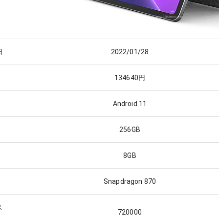
日
2022/01/28
134640
円
Android 11
256GB
8GB
Snapdragon 870
ス
720000