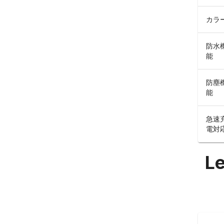
カラ
防水
能
防塵
能
急速
電対
L