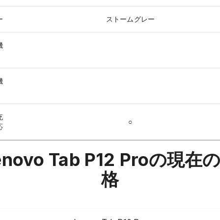
ー
ストームグレー
機
機
充
○
応
enovo Tab P12 Pro
の現在
格