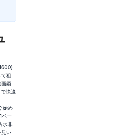
ュ
600)
して狙
動画鑑
まで快適
。
すぐ始め
1ベー
防水非
を見い