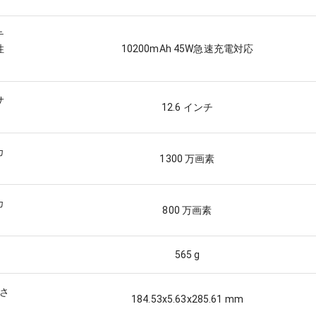
テ
性
10200mAh 45W急速充電対応
サ
12.6 インチ
カ
1300 万画素
カ
800 万画素
565 g
高さ
184.53x5.63x285.61 mm