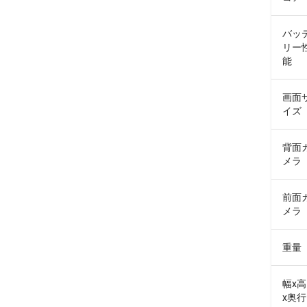
バッ
リー
能
画面
イズ
背面
メラ
前面
メラ
重量
幅x
x奥行