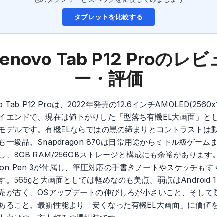
タブレットを比較する
enovo Tab P12 Pro
のレビ
ー・評価
vo Tab P12 Proは、2022年発売の12.6インチAMOLED(2560x1
イエンドで、現在は値下がりした「型落ち有機EL大画面」と
モデルです。有機ELならではの黒の締まりとコントラストは
も一級品。Snapdragon 870は日常用途からミドル級ゲーム
し、8GB RAM/256GBストレージと構成にも余裕があります
cision Pen 3が付属し、筆圧対応の手書きノートやスケッチも
す。565gと大画面としては軽めなのも美点。弱点はAndroid 1
売が古く、OSアップデートの伸びしろが小さいこと、そして
あること。最新性能より「安くなった有機EL大画面」に価値