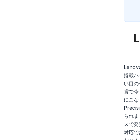
L
Leno
搭載ハ
い目の
賞で今
にこな
Pre
られま
スで発
対応で