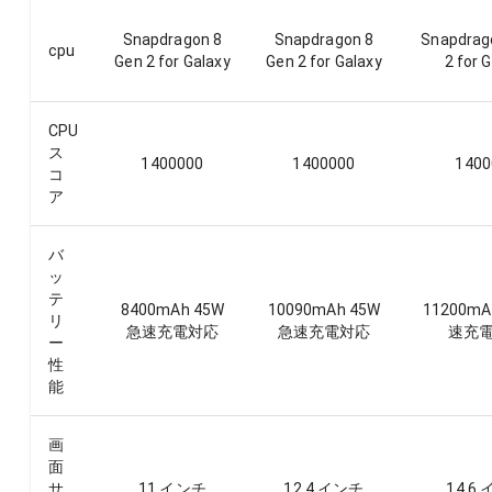
Snapdragon 8
Snapdragon 8
Snapdrag
cpu
Gen 2 for Galaxy
Gen 2 for Galaxy
2 for 
CPU
ス
1400000
1400000
1400
コ
ア
バ
ッ
テ
8400mAh 45W
10090mAh 45W
11200mA
リ
急速充電対応
急速充電対応
速充
ー
性
能
画
面
サ
11 インチ
12.4 インチ
14.6