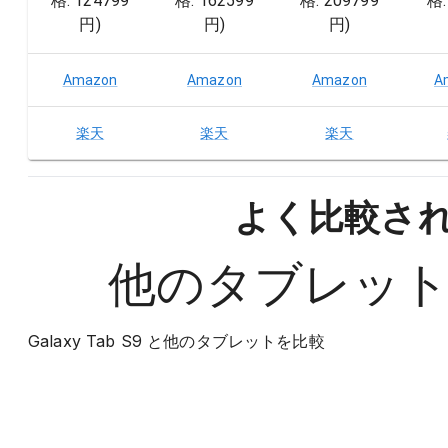
格:
124799
格:
162599
格:
209799
格
円
)
円
)
円
)
Amazon
Amazon
Amazon
A
楽天
楽天
楽天
よく比較さ
他の
タブレッ
Galaxy Tab S9
と他の
タブレット
を比較