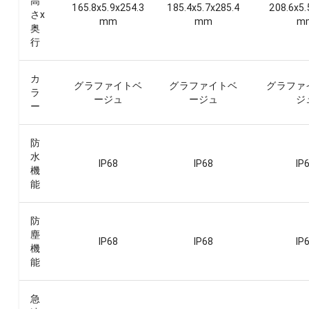
高
165.8x5.9x254.3
185.4x5.7x285.4
208.6x5.
さx
mm
mm
m
奥
行
カ
グラファイトベ
グラファイトベ
グラファ
ラ
ージュ
ージュ
ジ
ー
防
水
IP68
IP68
IP
機
能
防
塵
IP68
IP68
IP
機
能
急