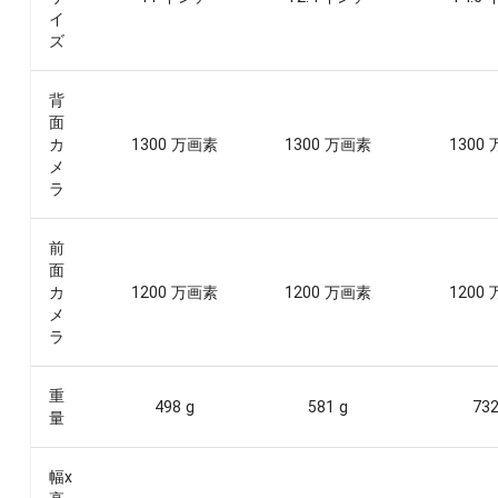
イ
ズ
背
面
カ
1300 万画素
1300 万画素
1300
メ
ラ
前
面
カ
1200 万画素
1200 万画素
1200
メ
ラ
重
498 g
581 g
732
量
幅x