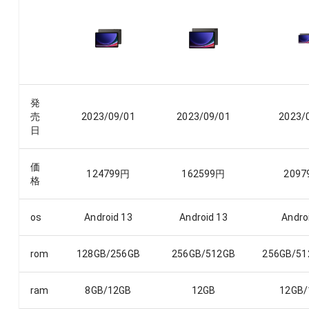
発
売
2023/09/01
2023/09/01
2023/
日
価
124799
円
162599
円
2097
格
os
Android 13
Android 13
Andro
rom
128GB/256GB
256GB/512GB
256GB/51
ram
8GB/12GB
12GB
12GB/