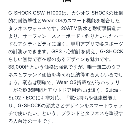
G-SHOCK GSW-H1000は、カシオG-SHOCKの圧倒
的な耐衝撃性とWear OSのスマート機能を融合した
タフネスウォッチです。20ATM防水と耐衝撃構造に
より、サーフィン・スノーボード・釣りといったハー
ドなアクティビティに強く、専用アプリで各スポーツ
の計測ができます。GPS・心拍計を備え、G-SHOCK
らしい無骨で存在感のあるデザインも魅力です。
88,000円という価格は強気ですが、唯一無二のタフ
ネスとブランド価値を考えれば納得する人もいるでし
ょう。弱点は明確で、Wear OS搭載ながらバッテリ
ーが公称36時間とアウトドア用途には短く、Suica・
SpO2・ECGにも非対応。「電池持ちや健康機能よ
り、G-SHOCKの頑丈さとデザインをスマートウォッ
チで使いたい」という、ブランドとタフネスを重視す
る人向けの一本です。