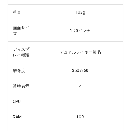
重量
103
g
画面サイ
1.20
インチ
ズ
ディスプ
デュアルレイヤー液晶
レイ種類
解像度
360x360
常時表示
○
CPU
RAM
1
GB