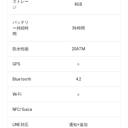
ストレー
8
GB
ジ
バッテリ
ー持続時
36
時間
間
防水性能
20ATM
GPS
○
Bluetooth
4.2
Wi-Fi
○
NFC/Suica
LINE対応
通知+返信