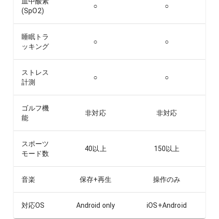
血中酸素
○
○
(SpO2)
睡眠トラ
○
○
ッキング
ストレス
○
○
計測
ゴルフ機
非対応
非対応
能
スポーツ
40以上
150以上
モード数
音楽
保存+再生
操作のみ
対応OS
Android only
iOS+Android