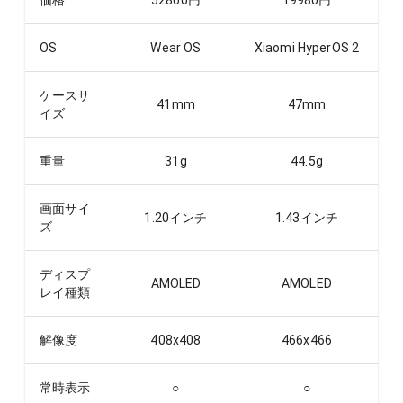
価格
52800
円
19980
円
OS
Wear OS
Xiaomi HyperOS 2
ケースサ
41
mm
47
mm
イズ
重量
31
g
44.5
g
画面サイ
1.20
インチ
1.43
インチ
ズ
ディスプ
AMOLED
AMOLED
レイ種類
解像度
408x408
466x466
常時表示
○
○