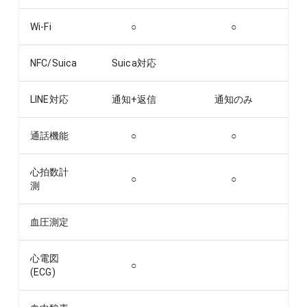
Wi-Fi
○
○
NFC/Suica
Suica対応
LINE対応
通知+返信
通知のみ
通話機能
○
○
心拍数計
○
○
測
血圧測定
心電図
○
(ECG)