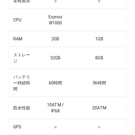
常時表示
○
○
Exynos
CPU
W1000
RAM
2
GB
1
GB
ストレー
32
GB
8
GB
ジ
バッテリ
ー持続時
60
時間
36
時間
間
10ATM /
防水性能
20ATM
IP68
GPS
○
○