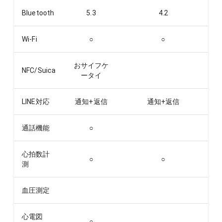
Bluetooth
5.3
4.2
Wi-Fi
○
○
おサイフケ
NFC/Suica
ータイ
LINE対応
通知+返信
通知+返信
通話機能
○
心拍数計
○
○
測
血圧測定
心電図
○