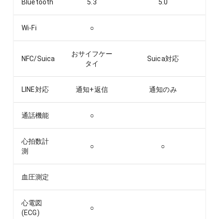
Bluetooth
5.3
5.0
Wi-Fi
○
おサイフケー
NFC/Suica
Suica対応
タイ
LINE対応
通知+返信
通知のみ
通話機能
○
心拍数計
○
○
測
血圧測定
心電図
○
(ECG)