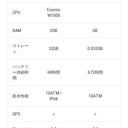
Exynos
CPU
W1000
RAM
2
GB
GB
ストレー
32
GB
0.032
GB
ジ
バッテリ
ー持続時
60
時間
672
時間
間
10ATM /
防水性能
10ATM
IP68
GPS
○
○