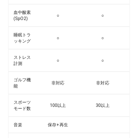
血中酸素
○
○
(SpO2)
睡眠トラ
○
○
ッキング
ストレス
○
○
計測
ゴルフ機
非対応
非対応
能
スポーツ
100以上
30以上
モード数
音楽
保存+再生