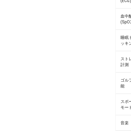
(ECG
血中
(SpO
睡眠
ッキ
スト
計測
ゴル
能
スポ
モー
音楽