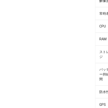
解像
常時
CPU
RAM
スト
ジ
バッ
ー持
間
防水
GPS