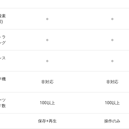
)
酸素
○
○
2)
トラ
○
○
ング
レス
○
○
フ機
非対応
非対応
ーツ
100以上
100以上
ド数
保存+再生
操作のみ