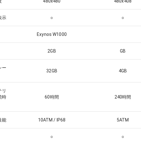
度
480x480
480x408
表示
○
○
Exynos W1000
2
GB
GB
レー
32
GB
4
GB
テリ
続時
60
時間
240
時間
性能
10ATM / IP68
5ATM
○
○