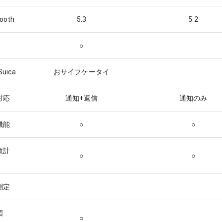
tooth
5.3
5.2
○
Suica
おサイフケータイ
E対応
通知+返信
通知のみ
機能
○
○
数計
○
○
測定
図
○