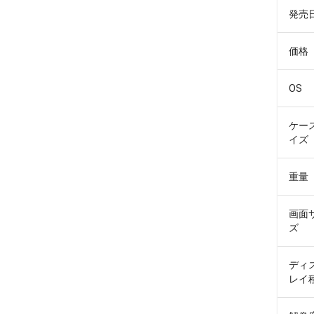
発売
価格
OS
ケー
イズ
重量
画面
ズ
ディ
レイ