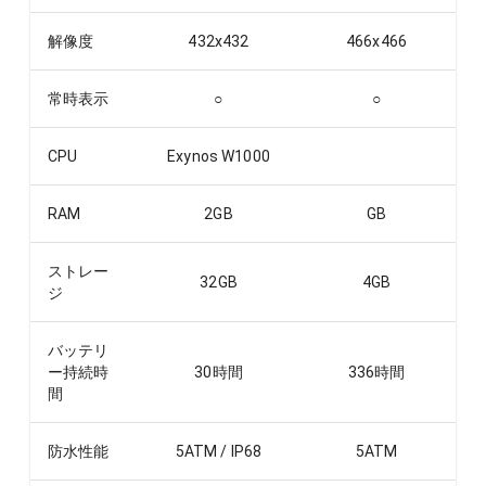
解像度
432x432
466x466
常時表示
○
○
CPU
Exynos W1000
RAM
2
GB
GB
ストレー
32
GB
4
GB
ジ
バッテリ
ー持続時
30
時間
336
時間
間
防水性能
5ATM / IP68
5ATM