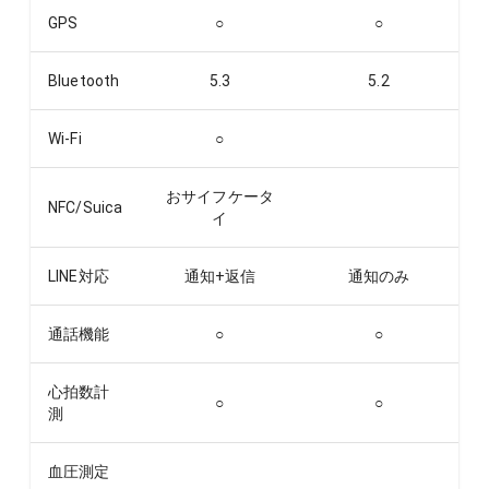
GPS
○
○
Bluetooth
5.3
5.2
Wi-Fi
○
おサイフケータ
NFC/Suica
イ
LINE対応
通知+返信
通知のみ
通話機能
○
○
心拍数計
○
○
測
血圧測定