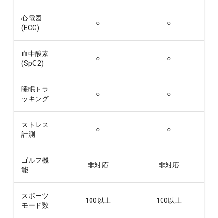
心電図
○
○
(ECG)
血中酸素
○
○
(SpO2)
睡眠トラ
○
○
ッキング
ストレス
○
○
計測
ゴルフ機
非対応
非対応
能
スポーツ
100以上
100以上
モード数