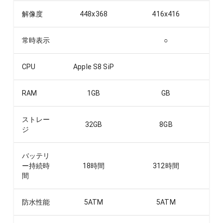
解像度
448x368
416x416
常時表示
○
CPU
Apple S8 SiP
RAM
1
GB
GB
ストレー
32
GB
8
GB
ジ
バッテリ
ー持続時
18
時間
312
時間
間
防水性能
5ATM
5ATM