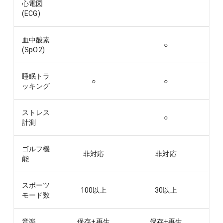
心電図
(ECG)
血中酸素
○
(SpO2)
睡眠トラ
○
○
ッキング
ストレス
○
計測
ゴルフ機
非対応
非対応
能
スポーツ
100以上
30以上
モード数
音楽
保存+再生
保存+再生