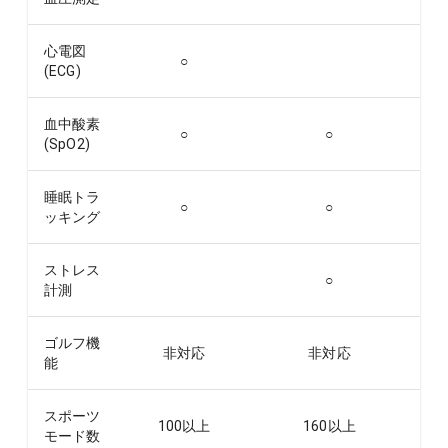
心電図
○
(ECG)
血中酸素
○
○
(SpO2)
睡眠トラ
○
○
ッキング
ストレス
○
計測
ゴルフ機
非対応
非対応
能
スポーツ
100以上
160以上
モード数