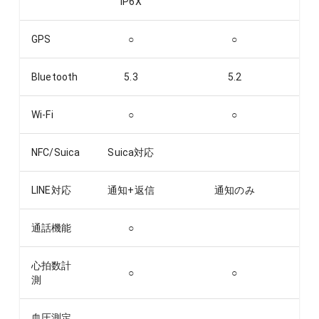
IP6X
GPS
○
○
Bluetooth
5.3
5.2
Wi-Fi
○
○
NFC/Suica
Suica対応
LINE対応
通知+返信
通知のみ
通話機能
○
心拍数計
○
○
測
血圧測定