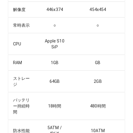
解像度
446x374
454x454
常時表示
○
○
Apple S10
CPU
SiP
RAM
1
GB
GB
ストレー
64
GB
2
GB
ジ
バッテリ
ー持続時
18
時間
480
時間
間
5ATM /
防水性能
10ATM