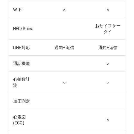
Wi-Fi
○
○
おサイフケー
NFC/Suica
タイ
LINE対応
通知+返信
通知+返信
通話機能
○
心拍数計
○
○
測
血圧測定
心電図
○
(ECG)