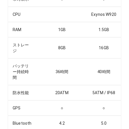
CPU
Exynos W920
RAM
1
GB
1.5
GB
ストレー
8
GB
16
GB
ジ
バッテリ
ー持続時
36
時間
40
時間
間
防水性能
20ATM
5ATM / IP68
GPS
○
○
Bluetooth
4.2
5.0