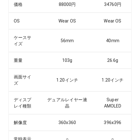
価格
88000
円
34760
円
OS
Wear OS
Wear OS
ケースサ
56
mm
40
mm
イズ
重量
103
g
26.6
g
画面サイ
1.20
インチ
1.20
インチ
ズ
ディスプ
デュアルレイヤー液
Super
レイ種類
晶
AMOLED
解像度
360x360
396x396
常時表示
○
○