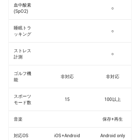
血中酸素
○
(SpO2)
睡眠トラ
○
ッキング
ストレス
○
計測
ゴルフ機
非対応
非対応
能
スポーツ
15
100以上
モード数
音楽
保存+再生
対応OS
iOS+Android
Android only