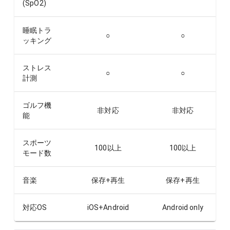
(SpO2)
睡眠トラ
○
○
ッキング
ストレス
○
○
計測
ゴルフ機
非対応
非対応
能
スポーツ
100以上
100以上
モード数
音楽
保存+再生
保存+再生
対応OS
iOS+Android
Android only