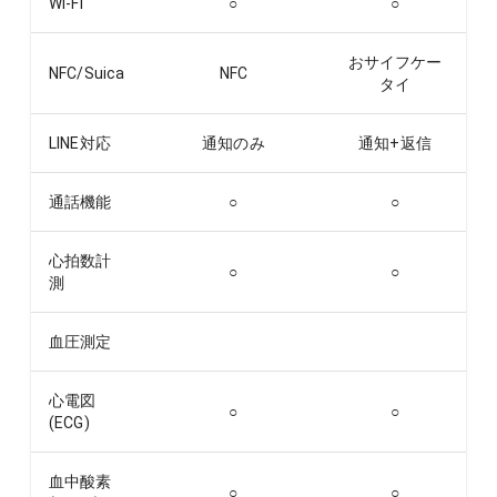
Wi-Fi
○
○
おサイフケー
NFC/Suica
NFC
タイ
LINE対応
通知のみ
通知+返信
通話機能
○
○
心拍数計
○
○
測
血圧測定
心電図
○
○
(ECG)
血中酸素
○
○