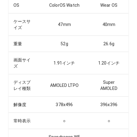
OS
ColorOS Watch
Wear OS
ケースサ
47
mm
40
mm
イズ
重量
52
g
26.6
g
画面サイ
1.91
インチ
1.20
インチ
ズ
ディスプ
Super
AMOLED LTPO
レイ種類
AMOLED
解像度
378x496
396x396
常時表示
○
○