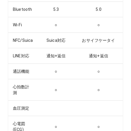
Bluetooth
5.3
5.0
Wi-Fi
○
○
NFC/Suica
Suica対応
おサイフケータイ
LINE対応
通知+返信
通知+返信
通話機能
○
○
心拍数計
○
○
測
血圧測定
心電図
○
○
(ECG)