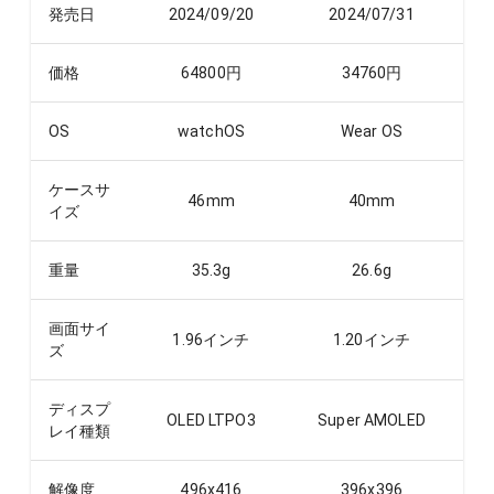
発売日
2024/09/20
2024/07/31
価格
64800
円
34760
円
OS
watchOS
Wear OS
ケースサ
46
mm
40
mm
イズ
重量
35.3
g
26.6
g
画面サイ
1.96
インチ
1.20
インチ
ズ
ディスプ
OLED LTPO3
Super AMOLED
レイ種類
解像度
496x416
396x396