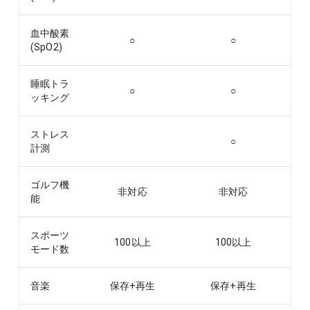
血中酸素
○
○
(SpO2)
睡眠トラ
○
○
ッキング
ストレス
○
計測
ゴルフ機
非対応
非対応
能
スポーツ
100以上
100以上
モード数
音楽
保存+再生
保存+再生