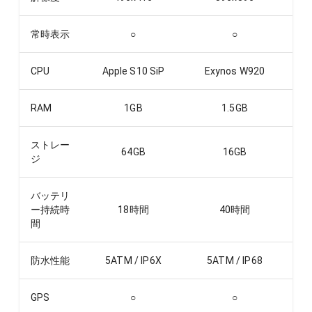
常時表示
○
○
CPU
Apple S10 SiP
Exynos W920
RAM
1
GB
1.5
GB
ストレー
64
GB
16
GB
ジ
バッテリ
ー持続時
18
時間
40
時間
間
防水性能
5ATM / IP6X
5ATM / IP68
GPS
○
○