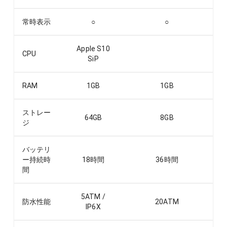
常時表示
○
○
Apple S10
CPU
SiP
RAM
1
GB
1
GB
ストレー
64
GB
8
GB
ジ
バッテリ
ー持続時
18
時間
36
時間
間
5ATM /
防水性能
20ATM
IP6X