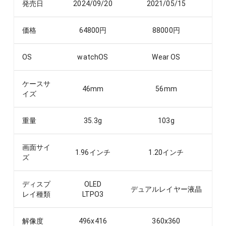
発売日
2024/09/20
2021/05/15
価格
64800
円
88000
円
OS
watchOS
Wear OS
ケースサ
46
mm
56
mm
イズ
重量
35.3
g
103
g
画面サイ
1.96
インチ
1.20
インチ
ズ
ディスプ
OLED
デュアルレイヤー液晶
レイ種類
LTPO3
解像度
496x416
360x360