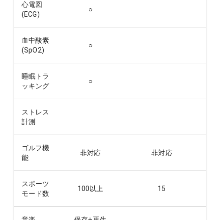
心電図
○
(ECG)
血中酸素
○
(SpO2)
睡眠トラ
○
ッキング
ストレス
計測
ゴルフ機
非対応
非対応
能
スポーツ
100以上
15
モード数
音楽
保存+再生