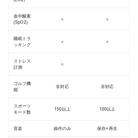
血中酸素
○
○
(SpO2)
睡眠トラ
○
○
ッキング
ストレス
○
計測
ゴルフ機
非対応
非対応
能
スポーツ
150以上
100以上
モード数
音楽
操作のみ
保存+再生