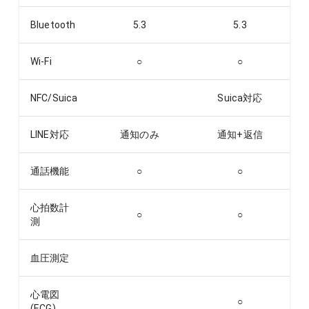
Bluetooth
5.3
5.3
Wi-Fi
○
○
NFC/Suica
Suica対応
LINE対応
通知のみ
通知+返信
通話機能
○
○
心拍数計
○
○
測
血圧測定
心電図
○
(ECG)