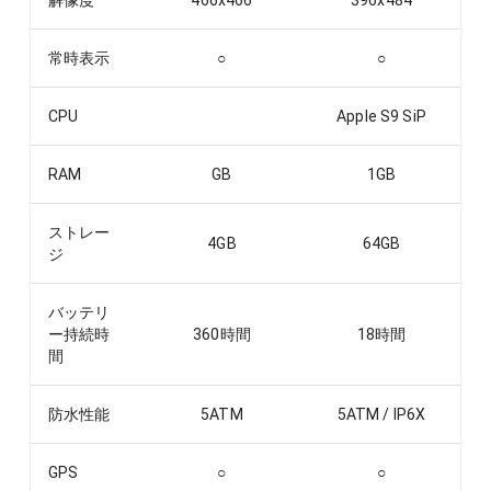
解像度
466x466
396x484
常時表示
○
○
CPU
Apple S9 SiP
RAM
GB
1
GB
ストレー
4
GB
64
GB
ジ
バッテリ
ー持続時
360
時間
18
時間
間
防水性能
5ATM
5ATM / IP6X
GPS
○
○