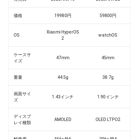
価格
19980
円
59800
円
Xiaomi HyperOS
OS
watchOS
2
ケースサ
47
mm
45
mm
イズ
重量
44.5
g
38.7
g
画面サイ
1.43
インチ
1.90
インチ
ズ
ディスプ
AMOLED
OLED LTPO2
レイ種類