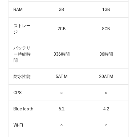
RAM
GB
1
GB
ストレー
2
GB
8
GB
ジ
バッテリ
ー持続時
336
時間
36
時間
間
防水性能
5ATM
20ATM
GPS
○
○
Bluetooth
5.2
4.2
Wi-Fi
○
○