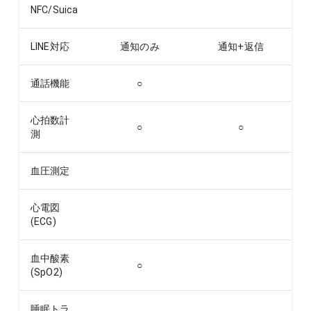
NFC/Suica
LINE対応
通知のみ
通知+返信
通話機能
○
心拍数計
○
○
測
血圧測定
心電図
(ECG)
血中酸素
○
(SpO2)
睡眠トラ