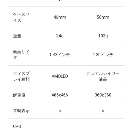
ケースサ
46
mm
56
mm
イズ
重量
34
g
103
g
画面サイ
1.43
インチ
1.20
インチ
ズ
ディスプ
デュアルレイヤー
AMOLED
レイ種類
液晶
解像度
466x466
360x360
常時表示
○
○
CPU