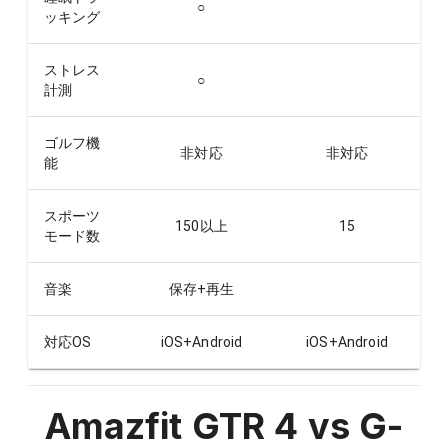
○
ッキング
ストレス
○
計測
ゴルフ機
非対応
非対応
能
スポーツ
150以上
15
モード数
音楽
保存+再生
対応OS
iOS+Android
iOS+Android
Amazfit GTR 4 vs G-