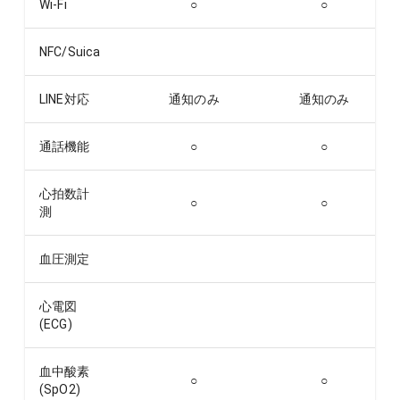
Wi-Fi
○
○
NFC/Suica
LINE対応
通知のみ
通知のみ
通話機能
○
○
心拍数計
○
○
測
血圧測定
心電図
(ECG)
血中酸素
○
○
(SpO2)