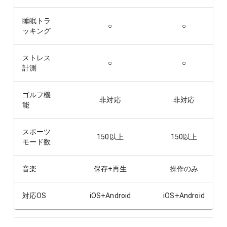
睡眠トラ
○
○
ッキング
ストレス
○
○
計測
ゴルフ機
非対応
非対応
能
スポーツ
150以上
150以上
モード数
音楽
保存+再生
操作のみ
対応OS
iOS+Android
iOS+Android