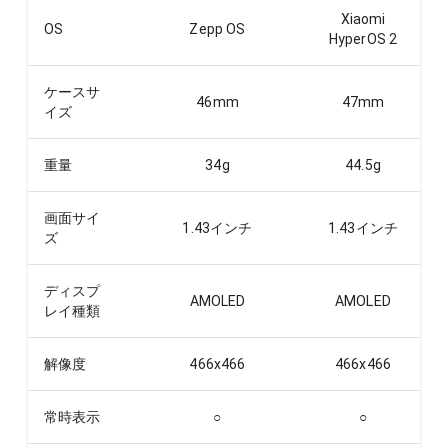
Xiaomi
OS
Zepp OS
HyperOS 2
ケースサ
46
mm
47
mm
イズ
重量
34
g
44.5
g
画面サイ
1.43
インチ
1.43
インチ
ズ
ディスプ
AMOLED
AMOLED
レイ種類
解像度
466x466
466x466
常時表示
○
○