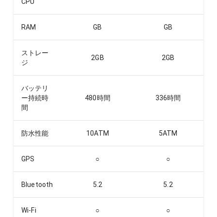
CPU
RAM
GB
GB
ストレー
2
GB
2
GB
ジ
バッテリ
ー持続時
480
時間
336
時間
間
防水性能
10ATM
5ATM
GPS
○
○
Bluetooth
5.2
5.2
Wi-Fi
○
○