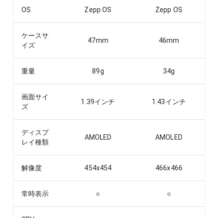
OS
Zepp OS
Zepp OS
ケースサ
47
mm
46
mm
イズ
重量
89
g
34
g
画面サイ
1.39
インチ
1.43
インチ
ズ
ディスプ
AMOLED
AMOLED
レイ種類
解像度
454x454
466x466
常時表示
○
○