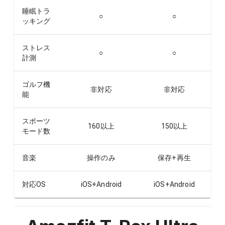
睡眠トラ
○
○
ッキング
ストレス
○
○
計測
ゴルフ機
非対応
非対応
能
スポーツ
160以上
150以上
モード数
音楽
操作のみ
保存+再生
対応OS
iOS+Android
iOS+Android