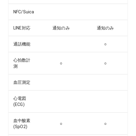
NFC/Suica
LINE対応
通知のみ
通知のみ
通話機能
○
心拍数計
○
○
測
血圧測定
心電図
(ECG)
血中酸素
○
○
(SpO2)