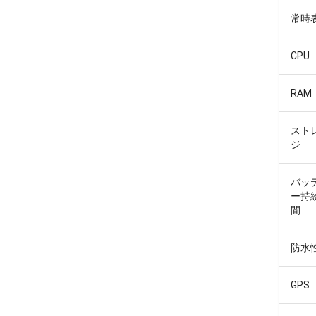
常時
CPU
RAM
スト
ジ
バッ
ー持
間
防水
GPS