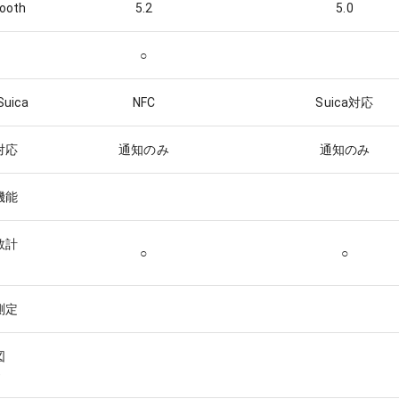
tooth
5.2
5.0
○
Suica
NFC
Suica対応
E対応
通知のみ
通知のみ
機能
数計
○
○
測定
図
)