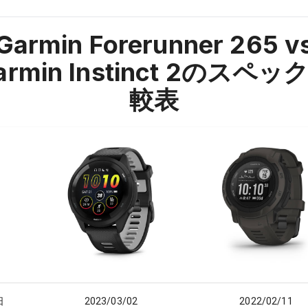
Garmin Forerunner 265 v
rmin Instinct 2
のスペッ
較表
日
2023/03/02
2022/02/11