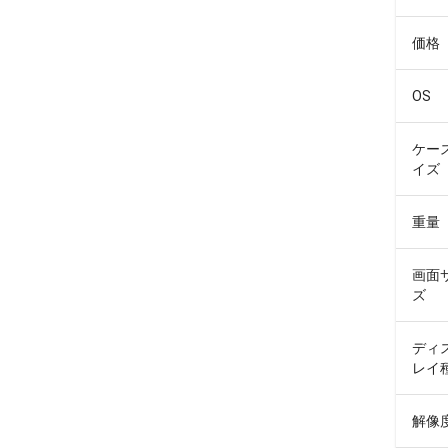
価格
OS
ケー
イズ
重量
画面
ズ
ディ
レイ
解像