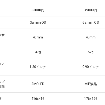
53800
円
49800
円
Garmin OS
Garmin OS
スサ
46
mm
45
mm
47
g
52
g
サイ
1.30
インチ
0.90
インチ
スプ
AMOLED
MIP液晶
種類
度
416x416
176x176