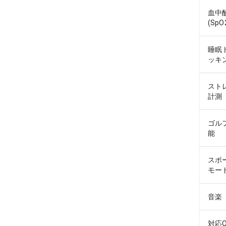
血中
(SpO
睡眠
ッキ
スト
計測
ゴル
能
スポ
モー
音楽
対応O