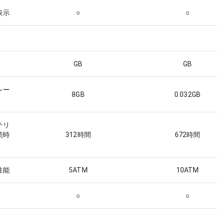
表示
○
○
GB
GB
レー
8
GB
0.032
GB
テリ
続時
312
時間
672
時間
性能
5ATM
10ATM
○
○