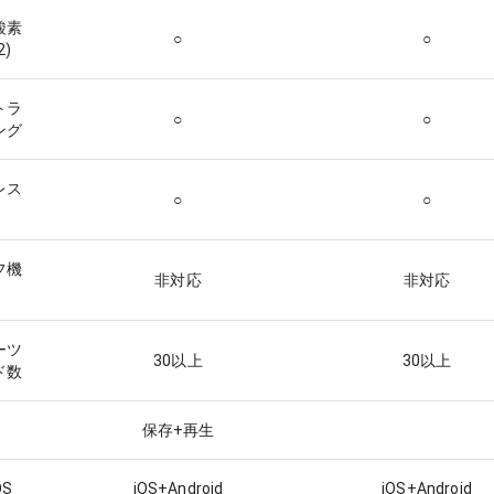
酸素
○
○
2)
トラ
○
○
ング
レス
○
○
フ機
非対応
非対応
ーツ
30以上
30以上
ド数
保存+再生
S
iOS+Android
iOS+Android