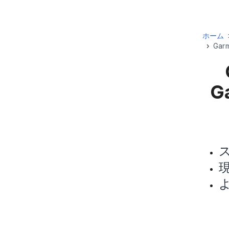
ホーム
›
Gar
Ga