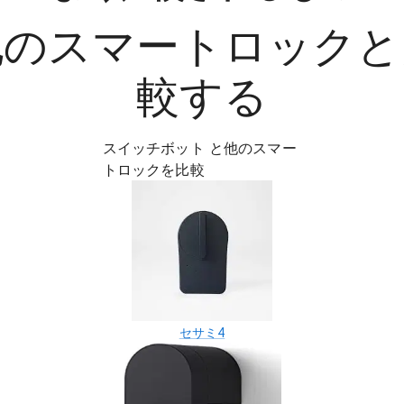
他の
スマートロック
と
較する
スイッチボット
と他の
スマー
トロック
を比較
セサミ4