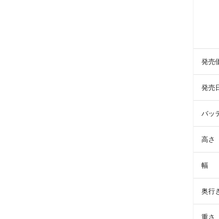
発売価
発売
バッ
高さ
幅
奥行
重さ