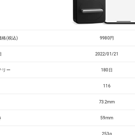
格(税込)
9980
円
日
2022/01/21
テリー
180
日
116
73.2
mm
き
59
mm
253
g