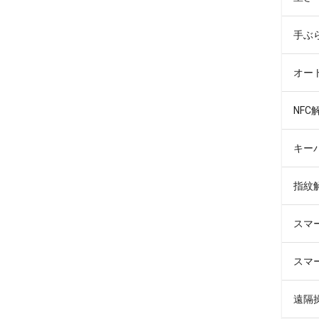
手ぶ
オー
NFC
キー
指紋
スマ
スマ
遠隔