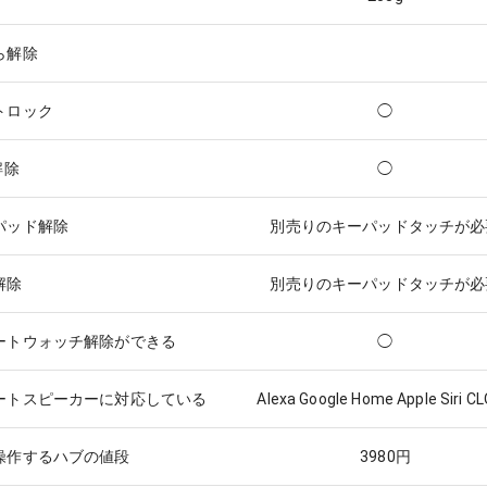
ら解除
トロック
◯
解除
◯
パッド解除
別売りのキーパッドタッチが必
解除
別売りのキーパッドタッチが必
ートウォッチ解除ができる
◯
ートスピーカーに対応している
Alexa Google Home Apple Siri C
操作するハブの値段
3980
円