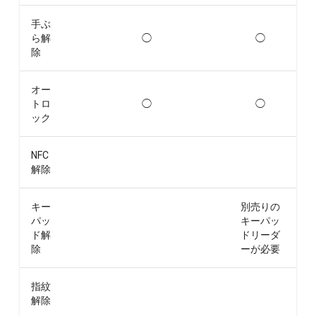
手ぶ
ら解
◯
◯
除
オー
トロ
◯
◯
ック
NFC
解除
キー
別売りの
パッ
キーパッ
ド解
ドリーダ
除
ーが必要
指紋
解除