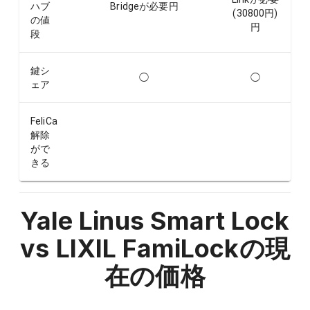
ハブ
Bridgeが必要
円
(30800円)
の値
円
段
鍵シ
◯
◯
ェア
FeliCa
解除
がで
きる
Yale Linus Smart Lock
vs LIXIL FamiLock
の現
在の価格