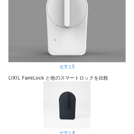
セサミ5
LIXIL FamiLock
と他の
スマートロック
を比較
セサミ4