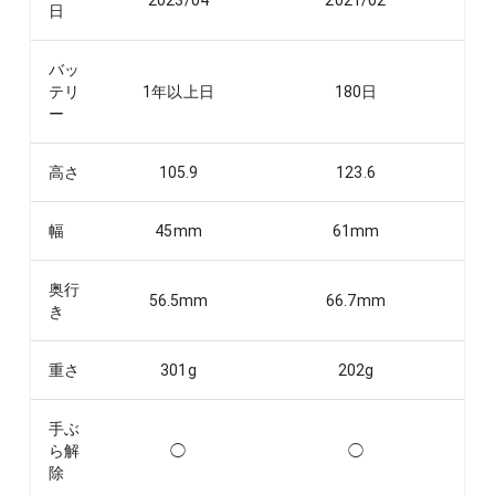
2023/04
2021/02
日
バッ
テリ
1年以上
日
180
日
ー
高さ
105.9
123.6
幅
45
mm
61
mm
奥行
56.5
mm
66.7
mm
き
重さ
301
g
202
g
手ぶ
ら解
◯
◯
除