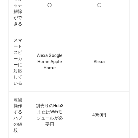
ッチ
◯
◯
解除
がで
きる
スマ
ート
スピ
Alexa Google
ーカ
Home Apple
Alexa
ーに
Home
対応
して
いる
遠隔
操作
別売りのHub3
する
またはWiFiモ
4950
円
ハブ
ジュールが必
の値
要
円
段