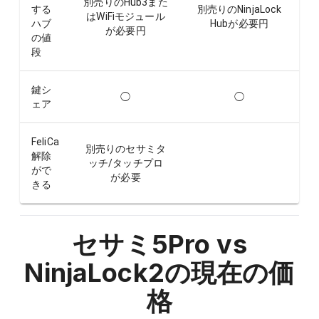
別売りのHub3また
する
別売りのNinjaLock
はWiFiモジュール
ハブ
Hubが必要
円
が必要
円
の値
段
鍵シ
◯
◯
ェア
FeliCa
別売りのセサミタ
解除
ッチ/タッチプロ
がで
が必要
きる
セサミ5Pro vs
NinjaLock2
の現在の価
格