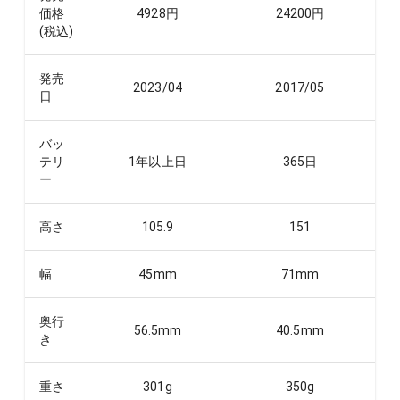
価格
4928
円
24200
円
(税込)
発売
2023/04
2017/05
日
バッ
テリ
1年以上
日
365
日
ー
高さ
105.9
151
幅
45
mm
71
mm
奥行
56.5
mm
40.5
mm
き
重さ
301
g
350
g