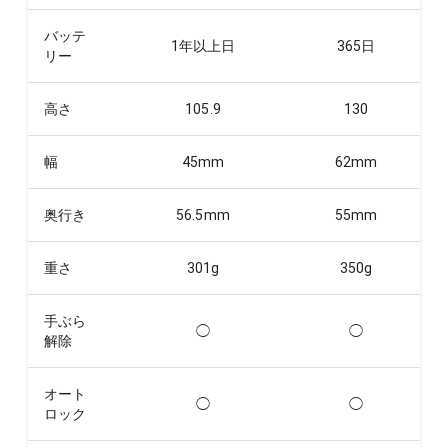
バッテ
1年以上
日
365
日
リー
高さ
105.9
130
幅
45
mm
62
mm
奥行き
56.5
mm
55
mm
重さ
301
g
350
g
手ぶら
◯
◯
解除
オート
◯
◯
ロック