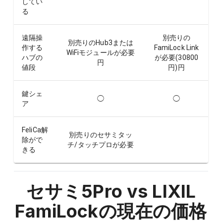
してい
る
遠隔操
別売りの
別売りのHub3または
作する
FamiLock Link
WiFiモジュールが必要
ハブの
が必要(30800
円
値段
円)
円
鍵シェ
◯
◯
ア
FeliCa解
別売りのセサミタッ
除がで
チ/タッチプロが必要
きる
セサミ5Pro vs LIXIL
FamiLock
の現在の価格