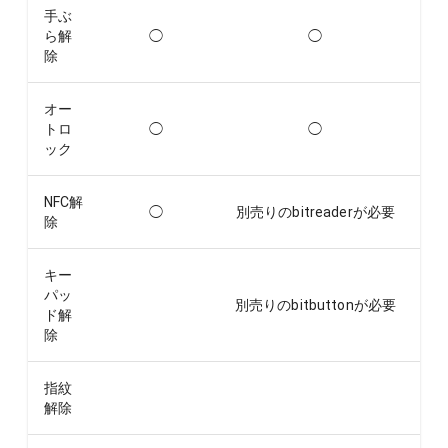
手ぶ
ら解
◯
◯
除
オー
トロ
◯
◯
ック
NFC解
◯
別売りのbitreaderが必要
除
キー
パッ
別売りのbitbuttonが必要
ド解
除
指紋
解除