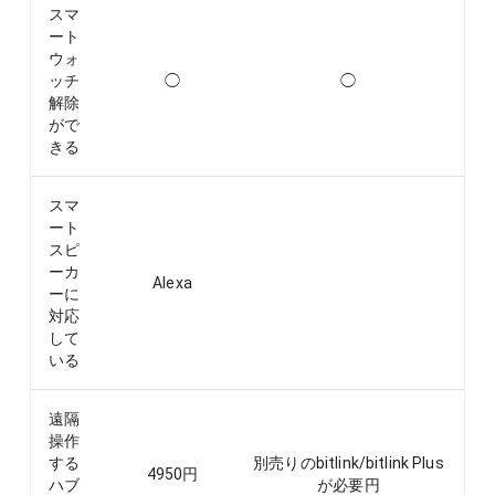
スマ
ート
ウォ
ッチ
◯
◯
解除
がで
きる
スマ
ート
スピ
ーカ
Alexa
ーに
対応
して
いる
遠隔
操作
する
別売りのbitlink/bitlink Plus
4950
円
ハブ
が必要
円