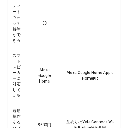
スマ
ート
ウォ
ッチ
◯
解除
がで
きる
スマ
ート
スピ
Alexa
ーカ
Alexa Google Home Apple
Google
ーに
HomeKit
Home
対応
して
いる
遠隔
操作
する
別売りのYale Connect Wi-
9680
円
ハブ
Fi Bridgeが必要
円