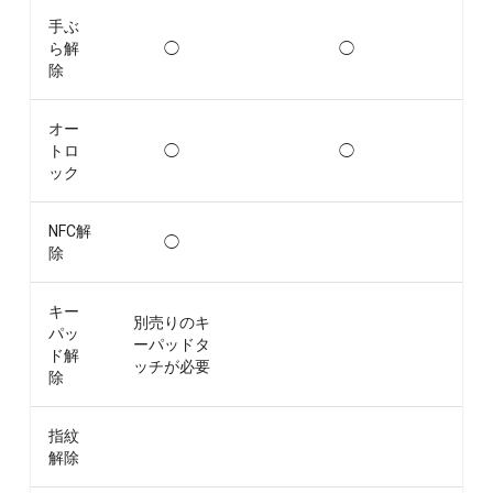
手ぶ
ら解
◯
◯
除
オー
トロ
◯
◯
ック
NFC解
◯
除
キー
別売りのキ
パッ
ーパッドタ
ド解
ッチが必要
除
指紋
解除