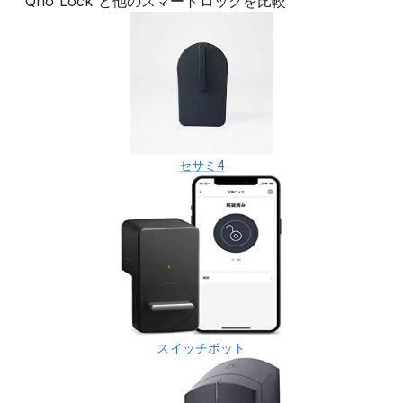
Qrio Lock
と他の
スマートロック
を比較
セサミ4
スイッチボット