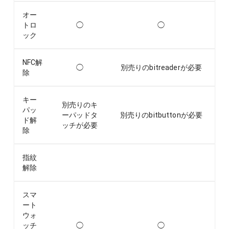
オー
トロ
◯
◯
ック
NFC解
◯
別売りのbitreaderが必要
除
キー
別売りのキ
パッ
ーパッドタ
別売りのbitbuttonが必要
ド解
ッチが必要
除
指紋
解除
スマ
ート
ウォ
ッチ
◯
◯