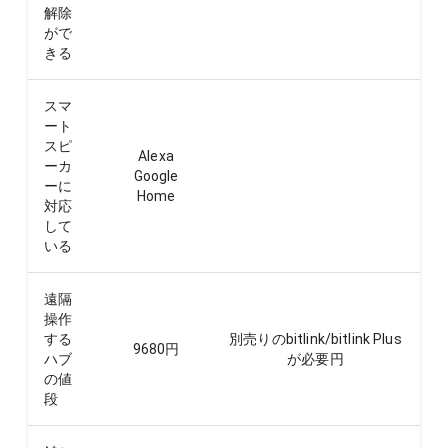
解除
がで
きる
スマ
ート
スピ
Alexa
ーカ
Google
ーに
Home
対応
して
いる
遠隔
操作
する
別売りのbitlink/bitlink Plus
9680
円
ハブ
が必要
円
の値
段