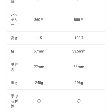
日
バッ
テリ
360
日
500
日
ー
高さ
115
109.7
幅
57
mm
53.5
mm
奥行
77
mm
56
mm
き
重さ
240
g
196
g
手ぶ
ら解
◯
◯
除