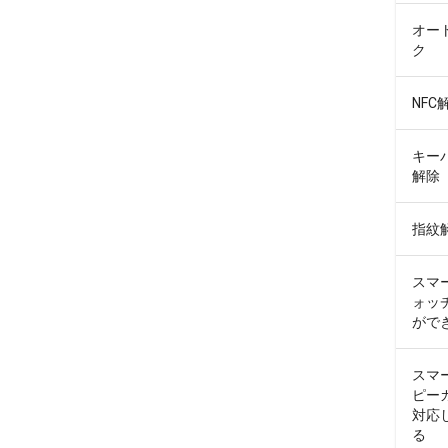
オー
ク
NFC
キー
解除
指紋
スマ
ォッ
がで
スマ
ピー
対応
る