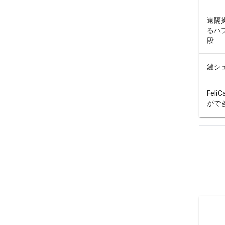
遠隔
るハ
段
鍵シ
Feli
がで