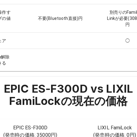
操作す
別売りのFamiL
ブの値
不要(Bluetooth直接)
円
Linkが必要(30
円
ェア
◯
Ca解除
きる
EPIC ES-F300D vs LIXIL
FamiLock
の現在の価格
EPIC ES-F300D
LIXIL FamiLock
(発売時の価格:
35000円
)
(発売時の価格:
0円
)