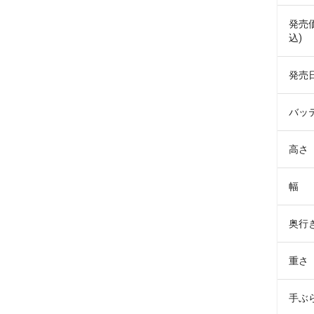
発売
込)
発売
バッ
高さ
幅
奥行
重さ
手ぶ