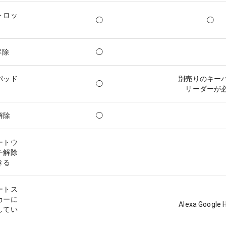
トロッ
◯
◯
解除
◯
パッド
別売りのキー
◯
リーダーが
解除
◯
ートウ
チ解除
きる
ートス
カーに
Alexa Google
してい