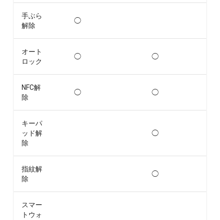
手ぶら
◯
解除
オート
◯
◯
ロック
NFC解
◯
◯
除
キーパ
ッド解
◯
除
指紋解
◯
除
スマー
トウォ