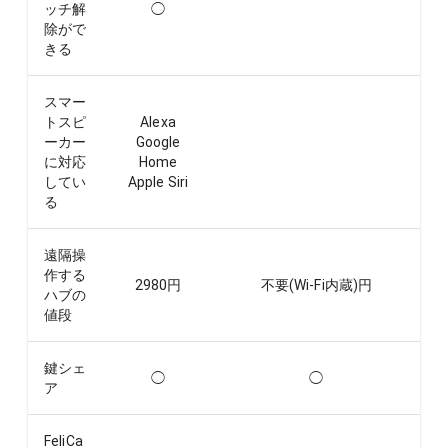
ッチ解
◯
除がで
きる
スマー
トスピ
Alexa
ーカー
Google
に対応
Home
してい
Apple Siri
る
遠隔操
作する
2980
円
不要(Wi-Fi内蔵)
円
ハブの
値段
鍵シェ
◯
◯
ア
FeliCa