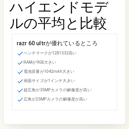
ハイエンドモデ
ル
の平均と比較
razr 60 ultr
が優れているところ
ベンチマークが1281532高い
RAMが9GB大きい
電池容量が1042mAh大きい
画面サイズが1インチ大きい
超広角が35MPカメラの解像度が高い
広角が25MPカメラの解像度が高い