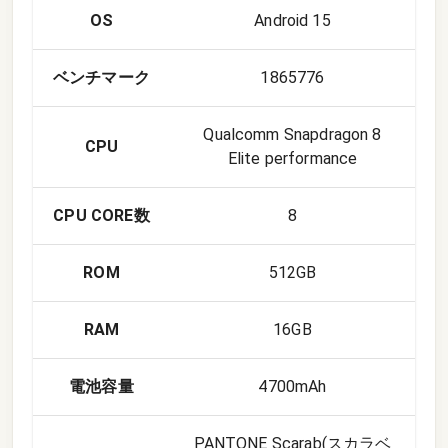
OS
Android 15
ベンチマーク
1865776
Qualcomm Snapdragon 8
CPU
Elite performance
CPU CORE数
8
ROM
512GB
RAM
16GB
電池容量
4700mAh
PANTONE Scarab(スカラベ