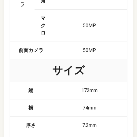
角
ラ
マ
ク
50
MP
ロ
前面カメラ
50
MP
サイズ
縦
172mm
横
74mm
厚さ
7.2mm