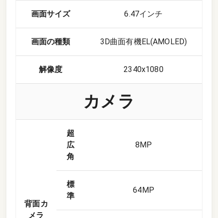
画面サイズ
6.47インチ
画面の種類
3D曲面有機EL(AMOLED)
解像度
2340x1080
カメラ
超
広
8
MP
角
標
64
MP
準
背面カ
メラ