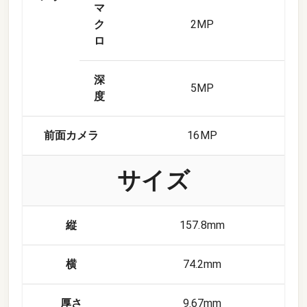
マ
ク
2
MP
ロ
深
5
MP
度
前面カメラ
16
MP
サイズ
縦
157.8mm
横
74.2mm
厚さ
9.67mm