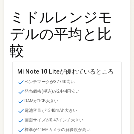
ミドルレンジモ
デル
の平均と比
較
Mi Note 10 Lite
が優れているところ
ベンチマークが37740高い
発売価格(税込)が2444円安い
RAMが1GB大きい
電池容量が1340mAh大きい
画面サイズが0.47インチ大きい
標準が41MPカメラの解像度が高い