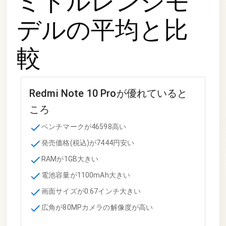
ミドルレンジモ
デル
の平均と比
較
Redmi Note 10 Pro
が優れていると
ころ
ベンチマークが46598高い
発売価格(税込)が7444円安い
RAMが1GB大きい
電池容量が1100mAh大きい
画面サイズが0.67インチ大きい
広角が80MPカメラの解像度が高い