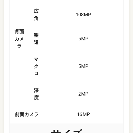
広
108
MP
角
背面
望
カメ
5
MP
遠
ラ
マ
ク
5
MP
ロ
深
2
MP
度
前面カメラ
16
MP