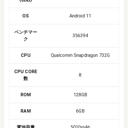
OS
Android 11
ベンチマー
356394
ク
CPU
Qualcomm Snapdragon 732G
CPU CORE
8
数
ROM
128GB
RAM
6GB
電池容量
5020mAh