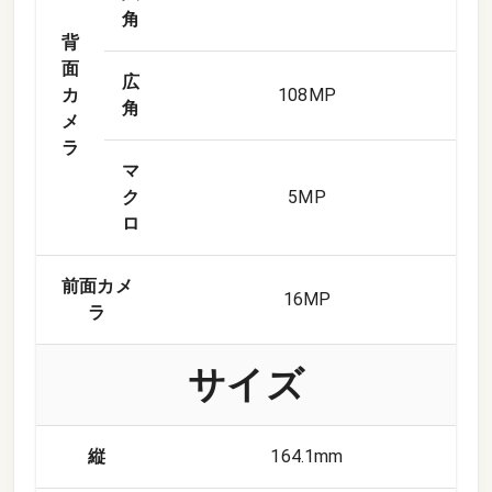
角
背
面
広
カ
108
MP
角
メ
ラ
マ
ク
5
MP
ロ
前面カメ
16
MP
ラ
サイズ
縦
164.1mm