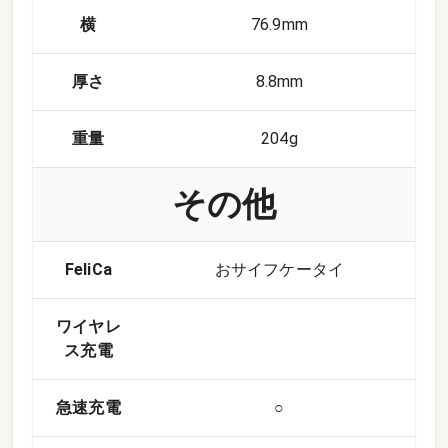
横
76.9mm
厚さ
8.8mm
重量
204g
その他
FeliCa
おサイフケータイ
ワイヤレ
ス充電
急速充電
○