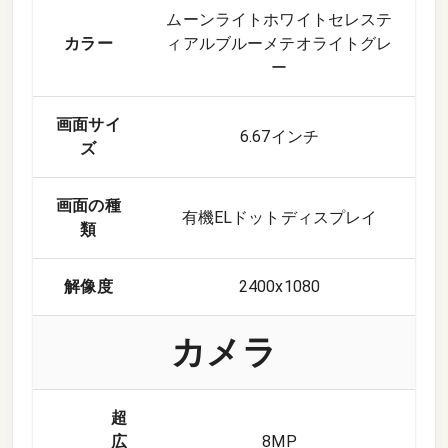
ムーンライトホワイトセレステ
カラー
ィアルブルーメテオライトグレ
ー
画面サイ
6.67インチ
ズ
画面の種
有機ELドットディスプレイ
類
解像度
2400x1080
カメラ
超
広
8
MP