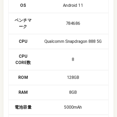
OS
Android 11
ベンチマ
784686
ーク
CPU
Qualcomm Snapdragon 888 5G
CPU
8
CORE数
ROM
128GB
RAM
8GB
電池容量
5000mAh