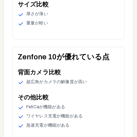
サイズ
比較
厚さ
が
薄い
重量
が
軽い
Zenfone 10
が優れている点
背面カメラ
比較
超広角
が
カメラの解像度が高い
その他
比較
FeliCa
が
機能がある
ワイヤレス充電
が
機能がある
急速充電
が
機能がある