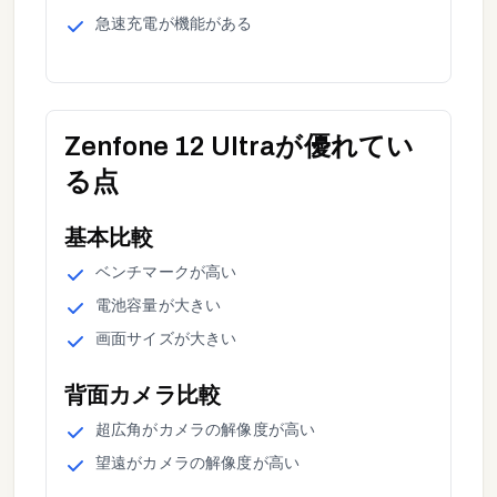
急速充電
が
機能がある
Zenfone 12 Ultra
が優れてい
る点
基本
比較
ベンチマーク
が
高い
電池容量
が
大きい
画面サイズ
が
大きい
背面カメラ
比較
超広角
が
カメラの解像度が高い
望遠
が
カメラの解像度が高い