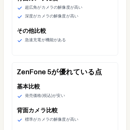
超広角
が
カメラの解像度が高い
深度
が
カメラの解像度が高い
その他
比較
急速充電
が
機能がある
ZenFone 5
が優れている点
基本
比較
発売価格(税込)
が
安い
背面カメラ
比較
標準
が
カメラの解像度が高い