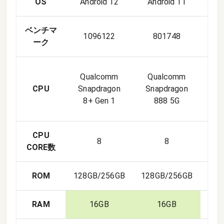
OS
Android 12
Android 11
And
ベンチマ
1096122
801748
6
ーク
Qu
Qualcomm
Qualcomm
Sna
CPU
Snapdragon
Snapdragon
8+ Gen 1
888 5G
S
CPU
8
8
CORE数
ROM
128GB/256GB
128GB/256GB
1
RAM
16GB
16GB