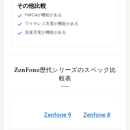
その他
比較
FeliCa
が
機能がある
ワイヤレス充電
が
機能がある
急速充電
が
機能がある
ZenFone歴代シリーズ
のスペック比
較表
Ze
Zenfone 9
Zenfone 8