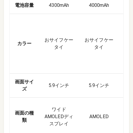
電池容量
4300mAh
4000mAh
50
オ
おサイフケー
おサイフケー
ラ
カラー
タイ
タイ
テ
画面サイ
5.9インチ
5.9インチ
6.
ズ
ワイド
画面の種
AMOLEDディ
AMOLED
A
類
スプレイ