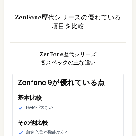
ZenFone歴代シリーズ
の優れている
項目を比較
ZenFone歴代シリーズ
各スペックの主な違い
Zenfone 9
が優れている点
基本
比較
RAM
が
大きい
その他
比較
急速充電
が
機能がある