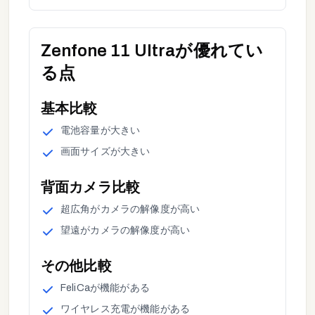
Zenfone 11 Ultra
が優れてい
る点
基本
比較
電池容量
が
大きい
画面サイズ
が
大きい
背面カメラ
比較
超広角
が
カメラの解像度が高い
望遠
が
カメラの解像度が高い
その他
比較
FeliCa
が
機能がある
ワイヤレス充電
が
機能がある