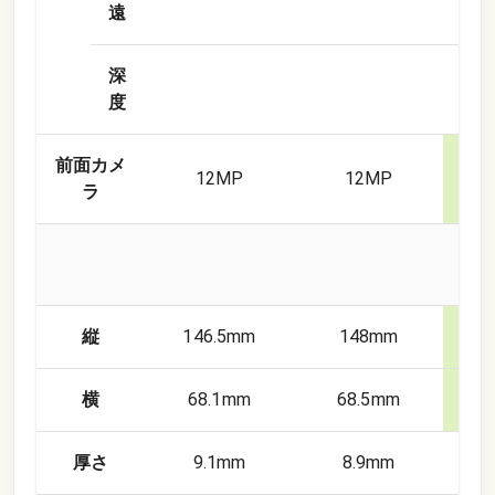
遠
深
度
前面カメ
12
MP
12
MP
6
ラ
縦
146.5mm
148mm
1
横
68.1mm
68.5mm
7
厚さ
9.1mm
8.9mm
9