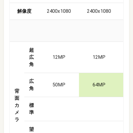
解像度
2400x1080
2400x1080
240
超
広
12
MP
12
MP
1
角
広
50
MP
64
MP
6
角
背
面
カ
標
メ
準
ラ
望