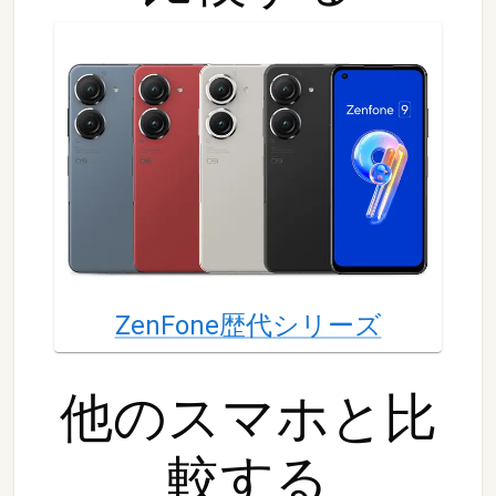
ZenFone
歴代シリーズ
他の
スマホ
と比
較する