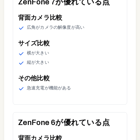
ZenFone 7
が優れている点
背面カメラ
比較
広角
が
カメラの解像度が高い
サイズ
比較
横
が
大きい
縦
が
大きい
その他
比較
急速充電
が
機能がある
ZenFone 6
が優れている点
背面カメラ
比較