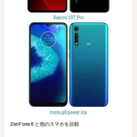
Xiaomi 13T Pro
moto g8 power lite
ZenFone 6
と他の
スマホ
を比較