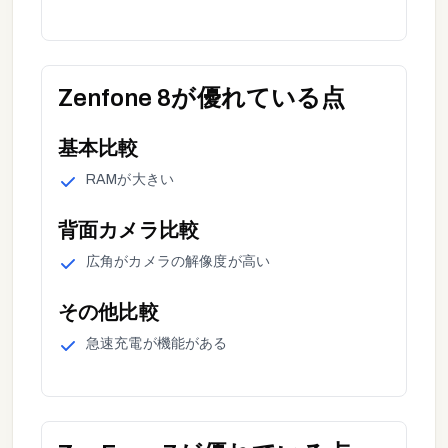
Zenfone 8
が優れている点
基本
比較
RAM
が
大きい
背面カメラ
比較
広角
が
カメラの解像度が高い
その他
比較
急速充電
が
機能がある