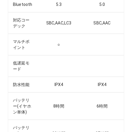
Bluetooth
5.3
5.0
対応コー
SBC,AAC,LC3
SBC,AAC
デック
マルチポ
○
イント
低遅延モ
ード
防水性能
IPX4
IPX4
バッテリ
ー(イヤホ
8
時間
6
時間
ン単体)
バッテリ