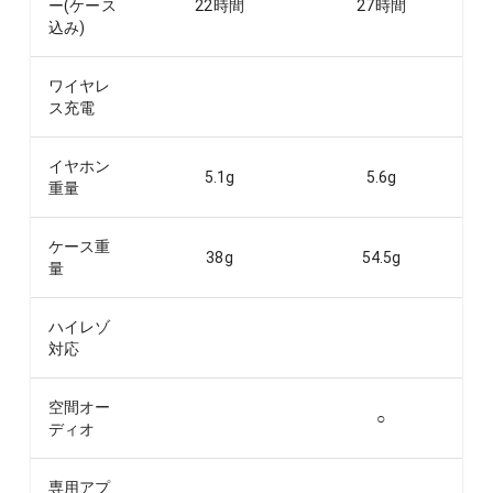
ー(ケース
22
時間
27
時間
込み)
ワイヤレ
ス充電
イヤホン
5.1
g
5.6
g
重量
ケース重
38
g
54.5
g
量
ハイレゾ
対応
空間オー
○
ディオ
専用アプ