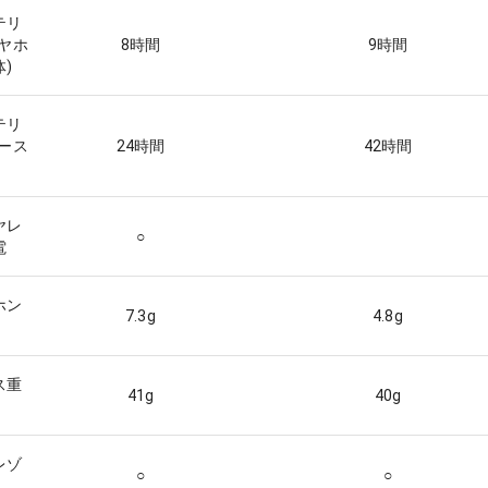
テリ
イヤホ
8
時間
9
時間
)
テリ
ケース
24
時間
42
時間
ヤレ
○
電
ホン
7.3
g
4.8
g
ス重
41
g
40
g
レゾ
○
○