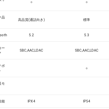
○
○
ク品
高品質(通話向き)
標準
tooth
5.2
5.3
コー
SBC,AAC,LDAC
SBC,AAC,LDAC
ク
チポ
○
ト
延モ
性能
IPX4
IP54