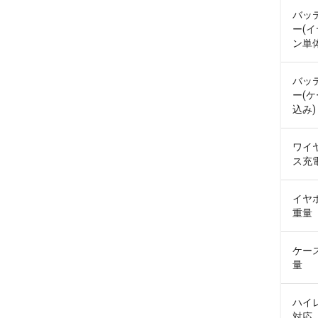
バッ
ー(
ン単体
バッ
ー(
込み)
ワイ
ス充
イヤ
重量
ケー
量
ハイ
対応