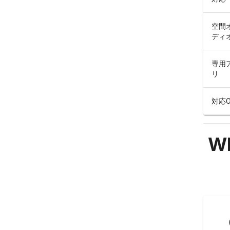
空間
ディ
専用
リ
対応O
WF