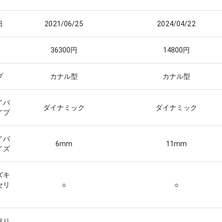
日
2021/06/25
2024/04/22
36300
円
14800
円
プ
カナル型
カナル型
イバ
ダイナミック
ダイナミック
イプ
イバ
6
mm
11
mm
イズ
ズキ
セリ
○
○
取り