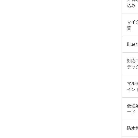
込み
マイ
質
Blue
対応
デッ
マル
イン
低遅
ード
防水