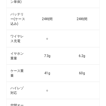
ン単体)
バッテリ
ー(ケース
24
時間
24
時間
込み)
ワイヤレ
○
ス充電
イヤホン
7.3
g
6.2
g
重量
ケース重
41
g
60
g
量
ハイレゾ
○
対応
空間オー