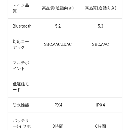
マイク品
高品質(通話向き)
高品質(通話向き)
質
Bluetooth
5.2
5.3
対応コー
SBC,AAC,LDAC
SBC,AAC
デック
マルチポ
イント
低遅延モ
ード
防水性能
IPX4
IPX4
バッテリ
ー(イヤホ
8
時間
6
時間