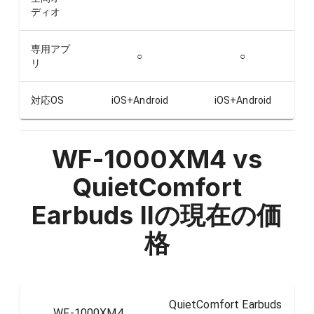
ディオ
専用アプ
○
○
リ
対応OS
iOS+Android
iOS+Android
WF-1000XM4 vs
QuietComfort
Earbuds II
の現在の価
格
QuietComfort Earbuds
WF-1000XM4