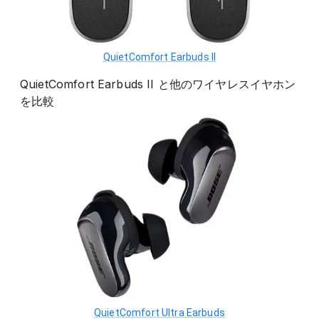
QuietComfort Earbuds II
QuietComfort Earbuds II
と他の
ワイヤレスイヤホン
を比較
QuietComfort Ultra Earbuds