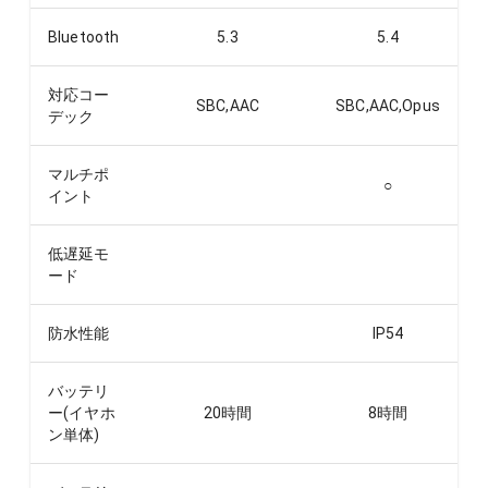
Bluetooth
5.3
5.4
対応コー
SBC,AAC
SBC,AAC,Opus
デック
マルチポ
○
イント
低遅延モ
ード
防水性能
IP54
バッテリ
ー(イヤホ
20
時間
8
時間
ン単体)