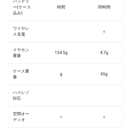
バッテリ
ー(ケース
時間
30
時間
込み)
ワイヤレ
○
ス充電
イヤホン
134.5
g
4.7
g
重量
ケース重
g
65
g
量
ハイレゾ
対応
空間オー
○
○
ディオ