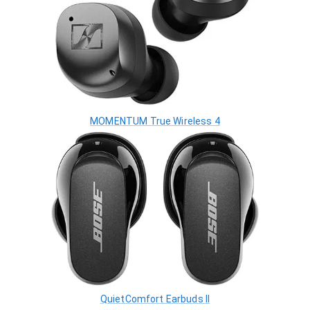
MOMENTUM True Wireless 4
QuietComfort Earbuds II