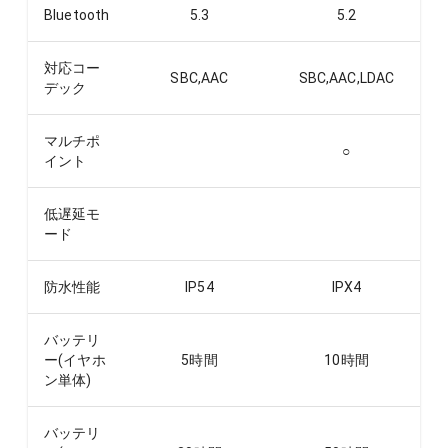
Bluetooth
5.3
5.2
対応コー
SBC,AAC
SBC,AAC,LDAC
デック
マルチポ
○
イント
低遅延モ
ード
防水性能
IP54
IPX4
バッテリ
ー(イヤホ
5
時間
10
時間
ン単体)
バッテリ