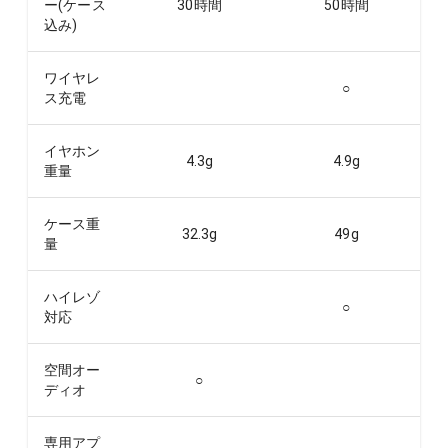
ー(ケース
30
時間
50
時間
込み)
ワイヤレ
○
ス充電
イヤホン
4.3
g
4.9
g
重量
ケース重
32.3
g
49
g
量
ハイレゾ
○
対応
空間オー
○
ディオ
専用アプ