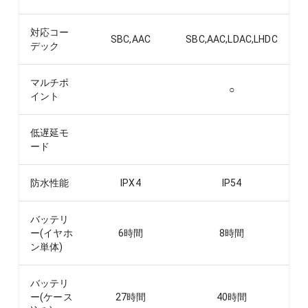
対応コー
SBC,AAC
SBC,AAC,LDAC,LHDC
デック
マルチポ
○
イント
低遅延モ
ード
防水性能
IPX4
IP54
バッテリ
ー(イヤホ
6
時間
8
時間
ン単体)
バッテリ
ー(ケース
27
時間
40
時間