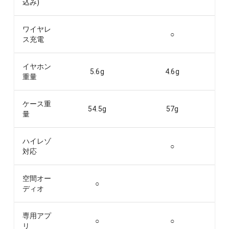
込み)
ワイヤレ
○
ス充電
イヤホン
5.6
g
4.6
g
重量
ケース重
54.5
g
57
g
量
ハイレゾ
○
対応
空間オー
○
ディオ
専用アプ
○
○
リ