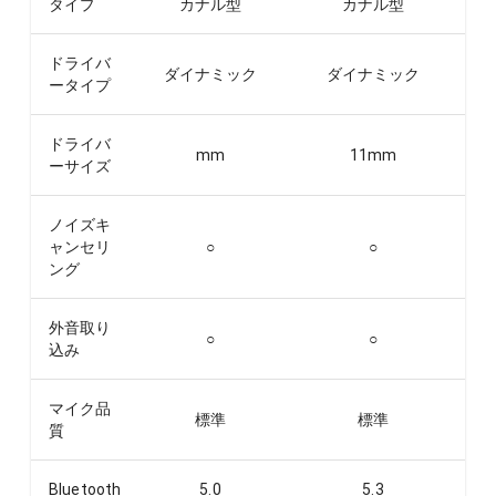
タイプ
カナル型
カナル型
ドライバ
ダイナミック
ダイナミック
ータイプ
ドライバ
mm
11
mm
ーサイズ
ノイズキ
ャンセリ
○
○
ング
外音取り
○
○
込み
マイク品
標準
標準
質
Bluetooth
5.0
5.3