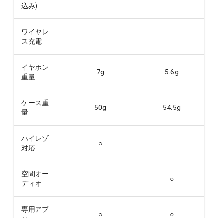
込み)
ワイヤレ
ス充電
イヤホン
7
g
5.6
g
重量
ケース重
50
g
54.5
g
量
ハイレゾ
○
対応
空間オー
○
ディオ
専用アプ
○
○