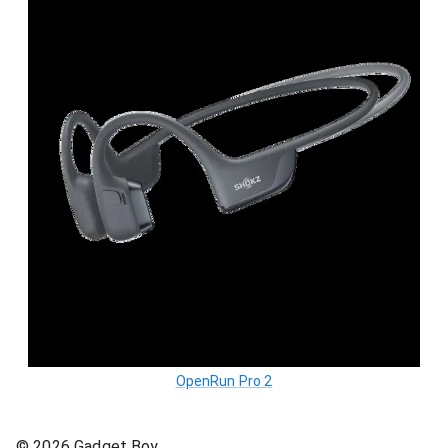
OpenRun Pro 2
©
2026
Gadget Boy