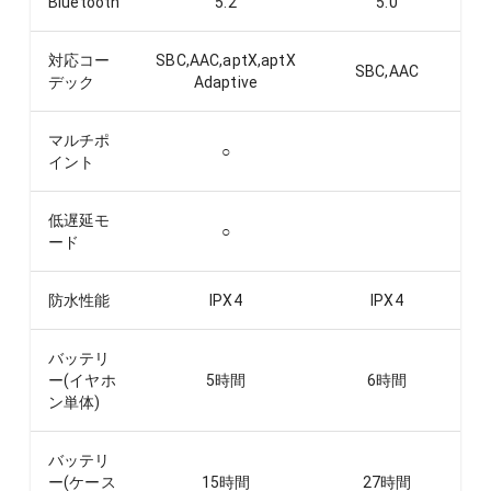
Bluetooth
5.2
5.0
対応コー
SBC,AAC,aptX,aptX
SBC,AAC
デック
Adaptive
マルチポ
○
イント
低遅延モ
○
ード
防水性能
IPX4
IPX4
バッテリ
ー(イヤホ
5
時間
6
時間
ン単体)
バッテリ
ー(ケース
15
時間
27
時間