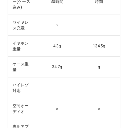
ー(ケース
30
時間
時間
込み)
ワイヤレ
○
ス充電
イヤホン
4.3
g
134.5
g
重量
ケース重
34.7
g
g
量
ハイレゾ
対応
空間オー
○
○
ディオ
専用アプ