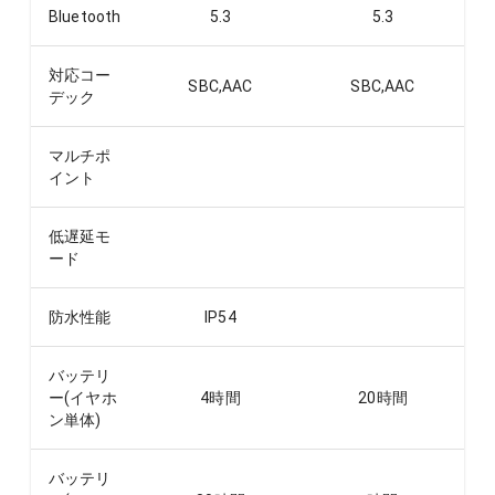
Bluetooth
5.3
5.3
対応コー
SBC,AAC
SBC,AAC
デック
マルチポ
イント
低遅延モ
ード
防水性能
IP54
バッテリ
ー(イヤホ
4
時間
20
時間
ン単体)
バッテリ