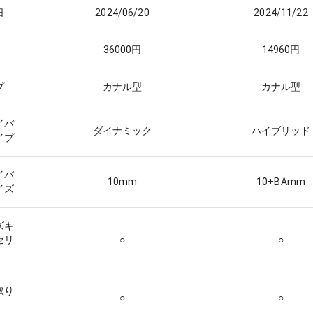
日
2024/06/20
2024/11/22
36000
円
14960
円
プ
カナル型
カナル型
イバ
ダイナミック
ハイブリッド
イプ
イバ
10
mm
10+BA
mm
イズ
ズキ
セリ
○
○
取り
○
○