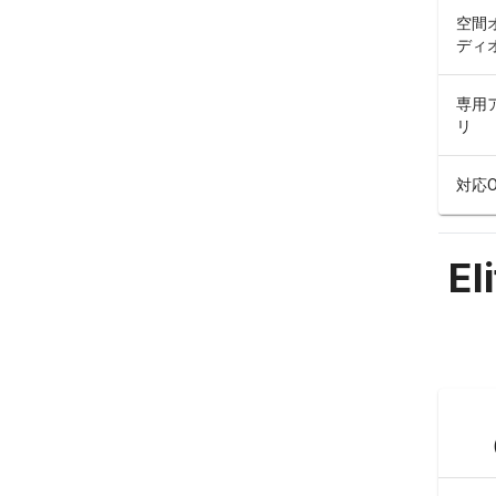
空間
ディ
専用
リ
対応O
El