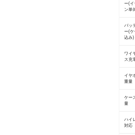
ー(
ン単体
バッ
ー(
込み)
ワイ
ス充
イヤ
重量
ケー
量
ハイ
対応