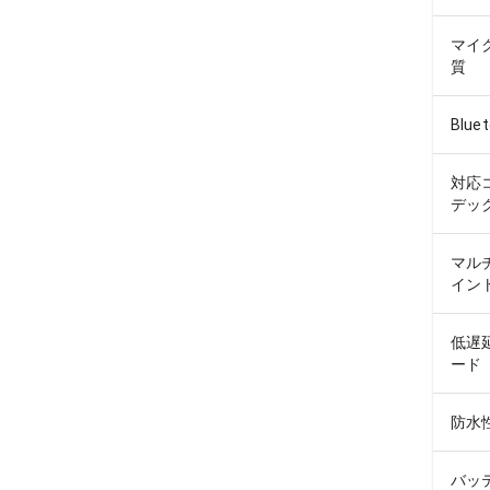
マイ
質
Blue
対応
デッ
マル
イン
低遅
ード
防水
バッ