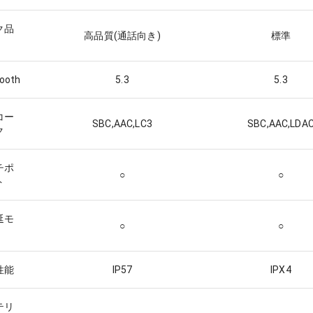
ク品
高品質(通話向き)
標準
tooth
5.3
5.3
コー
SBC,AAC,LC3
SBC,AAC,LDA
ク
チポ
○
○
ト
延モ
○
○
性能
IP57
IPX4
テリ