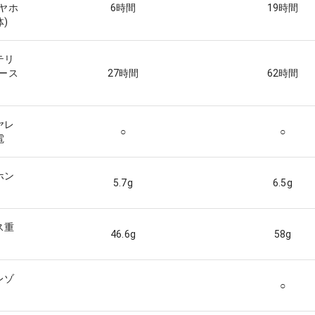
イヤホ
6
時間
19
時間
)
テリ
ケース
27
時間
62
時間
ヤレ
○
○
電
ホン
5.7
g
6.5
g
ス重
46.6
g
58
g
レゾ
○