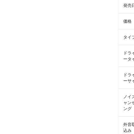
発売
価格
タイ
ドラ
ータ
ドラ
ーサ
ノイ
ャン
ング
外音
込み