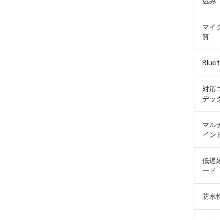
込み
マイ
質
Blue
対応
デッ
マル
イン
低遅
ード
防水