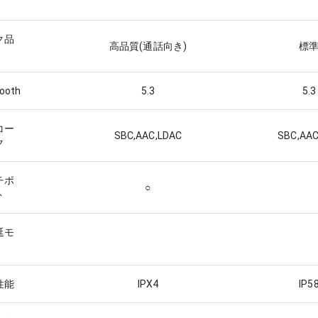
ク品
高品質(通話向き)
標
tooth
5.3
5.3
コー
SBC,AAC,LDAC
SBC,AAC
ク
チポ
○
ト
延モ
性能
IPX4
IP5