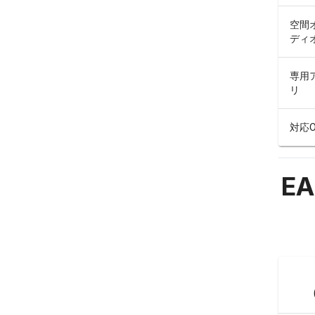
空間
ディ
専用
リ
対応O
EA