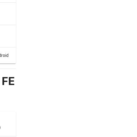
roid
 FE
)