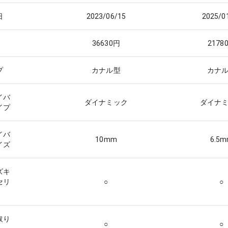
日
2023/06/15
2025/0
36630
円
2178
プ
カナル型
カナ
イバ
ダイナミック
ダイナ
イプ
イバ
10
mm
6.5
m
イズ
ズキ
セリ
○
○
取り
○
○