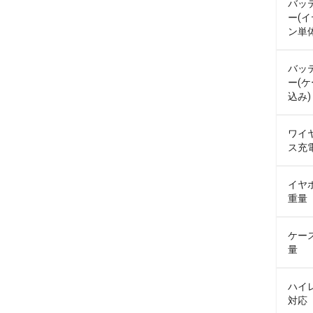
バッ
ー(
ン単体
バッ
ー(
込み)
ワイ
ス充
イヤ
重量
ケー
量
ハイ
対応