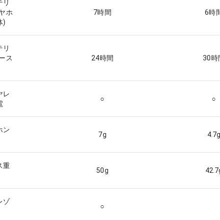
テリ
イヤホ
7
時間
6
時
)
テリ
ケース
24
時間
30
時
ヤレ
○
○
電
ホン
7
g
4.7
ス重
50
g
42.7
レゾ
○