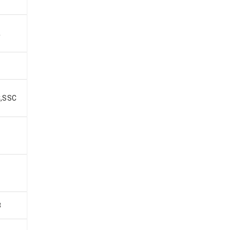
準
,SSC
8