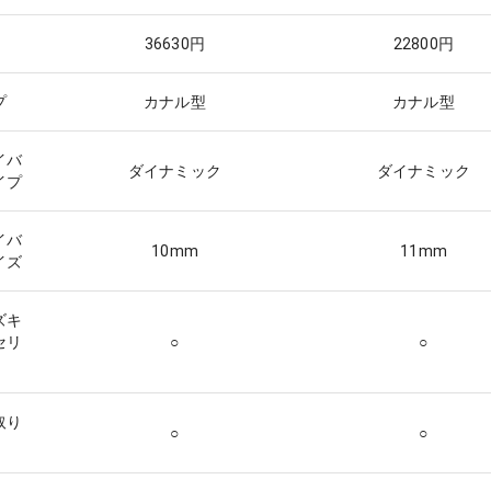
36630
円
22800
円
プ
カナル型
カナル型
イバ
ダイナミック
ダイナミック
イプ
イバ
10
mm
11
mm
イズ
ズキ
セリ
○
○
取り
○
○