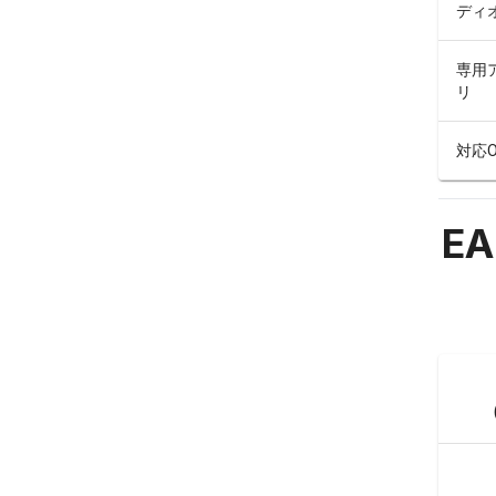
ディ
専用
リ
対応O
EA