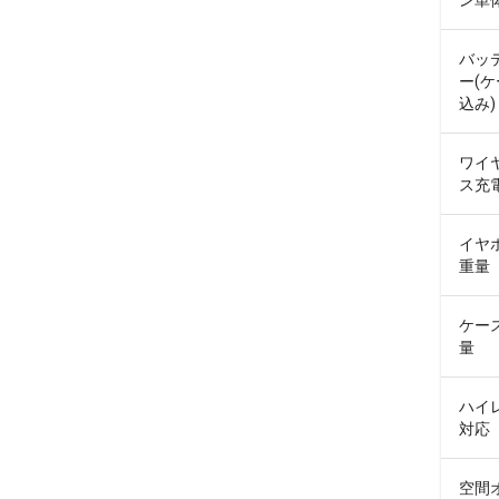
ン単体
バッ
ー(
込み)
ワイ
ス充
イヤ
重量
ケー
量
ハイ
対応
空間