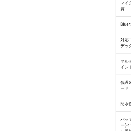
マイ
質
Blue
対応
デッ
マル
イン
低遅
ード
防水
バッ
ー(