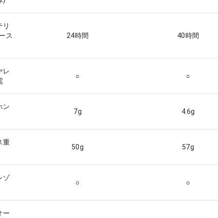
)
テリ
ケース
24
時間
40
時間
ヤレ
○
○
電
ホン
7
g
4.6
g
ス重
50
g
57
g
レゾ
○
○
オー