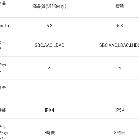
ク品
高品質(通話向き)
標準
tooth
5.3
5.3
コー
SBC,AAC,LDAC
SBC,AAC,LDAC,LHD
ク
チポ
○
○
ト
延モ
性能
IPX4
IP54
テリ
イヤホ
7
時間
8
時間